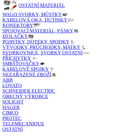
OSTATNÍ MATERIÁL
WAGO SVORKY, MŮSTKY
KABELOVÁ OKA, DUTINKY
KONEKTORY
SPOJOVACÍ MATERIÁL, PÁSKY
IZOLAČKY
POJISTKY, DOTEKY, SPODKY
VÝVODKY, PRŮCHODKY, MATKY
SVORKOVNICE, SVORKY OSTATNÍ
PŘÍCHYTKY
SMRŠŤOVAČKY
KABELOVÉ SPOJKY
NEZAŘAZENÉ ZBOŽÍ
ABB
LOVATO
SCHNEIDER ELECTRIC
OBECNÝ VÝROBCE
SOLIGHT
HAGER
CIMCO
PROTEC
TELEMECANIQUE
OSTATNÍ