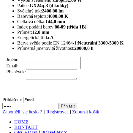
Výkon světelného zdroje:
32,00 W
Patice:
GX24q-3 (4 kolíky)
Světelný tok:
2400,00 lm
Barevná teplota:
4000,00 K
Celková délka:
144,0 mm
Index podání barev:
80-89 (třída 1B)
Průměr:
12,0 mm
Energetická třída:
A
Barva světla podle EN 12464-1:
Neutrální 3300-5300 K
Průměrná jmenovitá životnost:
20000,0 h
Jméno:
Email:
Příspěvek:
Přihlášení:
Zapoměli jste heslo ?
|
Registrovat
|
Zobrazit košík
HOME
KONTAKT
OBCHODNÍ PODMÍNKY