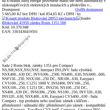
na n?hradní zdroj energie provedené manu?lně nebo automaticky v
nízkonapěťových elektrických instalacích a především v:..
Dostupnost
Ověřit dostupnost
5 665,00 Kč bez DPH / ks
6 854,65 Kč s DPH / ks
Blokování 41950 zámku Ronis 1351.500
Kód: 10.370.948
EAN: 3303430419501
Sada 2 Ronis blok. zámky 1351-pro Compact
NS,NR,NSX,NSJ,NSF, Interpact INS,INV. řada výrobků:
NSX400...630 DC, INV630b...2500, NS400...630, NSJ400...600,
NSF150...250, NSX100...250 DC, NR100...630, Easypact
CVS100...250, C1251 1000 V, INSJ400, INV100...250,
NSX100...250, C1251 DC, INS250, NS100...250 DC,
NS400...630 DC, INS630b...2500, NS100...250, INV320...630,
INS320...630, NSX400...630, Easypact CVS400...630 - řada:
Compact - typ produktu nebo součásti: zámek s klíčem -
příslušenství / náhradní díly: příslušenství pro zámek - kompatibilní
řada: Easypact - EasyPact CVS jistič, Compact - Compact INV