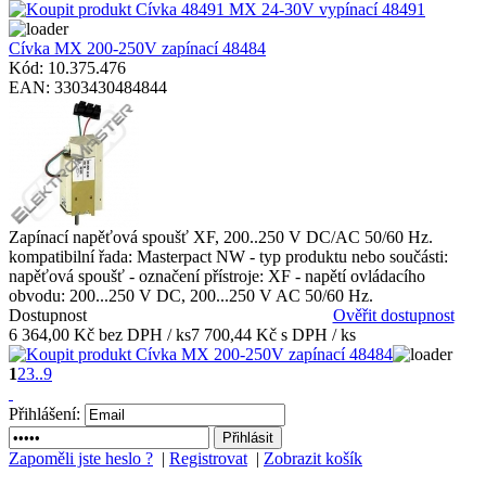
Cívka MX 200-250V zapínací 48484
Kód: 10.375.476
EAN: 3303430484844
Zapínací napěťová spoušť XF, 200..250 V DC/AC 50/60 Hz.
kompatibilní řada: Masterpact NW - typ produktu nebo součásti:
napěťová spoušť - označení přístroje: XF - napětí ovládacího
obvodu: 200...250 V DC, 200...250 V AC 50/60 Hz.
Dostupnost
Ověřit dostupnost
6 364,00 Kč bez DPH / ks
7 700,44 Kč s DPH / ks
1
2
3
..9
Přihlášení:
Zapoměli jste heslo ?
|
Registrovat
|
Zobrazit košík