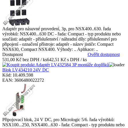
Adaptér pro násuvné provedení, 3p, pro NSX400..630. řada
výrobků: NSX400...630 DC - řada: Compact - typ produktu nebo
součásti: adaptér - příslušenství / náhradní díly: příslušenství pro
připojení - označení přístroje: adaptér - název jističe: Compact
NSX630, Compact NSX400. Výhody: .. Aplikace: ..
Dostupnost
Ověřit dostupnost
531,00 Kč bez DPH / ks
642,51 Kč s DPH / ks
Blok LV434210 24V DC
Kód: 10.409.598
EAN: 3606480022272
Připojovací blok, 24 V DC, pro Micrologic 5/6. řada výrobků:
NSX100...250, NSX400...630 - řada: Compact - typ produktu nebo