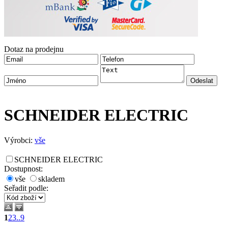
Dotaz na prodejnu
SCHNEIDER ELECTRIC
Výrobci:
vše
SCHNEIDER ELECTRIC
Dostupnost:
vše
skladem
Seřadit podle
:
1
2
3
..9