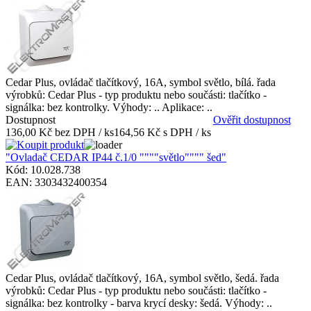
Cedar Plus, ovládač tlačítkový, 16A, symbol světlo, bílá. řada
výrobků: Cedar Plus - typ produktu nebo součásti: tlačítko -
signálka: bez kontrolky. Výhody: .. Aplikace: ..
Dostupnost
Ověřit dostupnost
136,00 Kč bez DPH / ks
164,56 Kč s DPH / ks
"Ovladač CEDAR IP44 č.1/0 """"světlo"""" šed"
Kód: 10.028.738
EAN: 3303432400354
Cedar Plus, ovládač tlačítkový, 16A, symbol světlo, šedá. řada
výrobků: Cedar Plus - typ produktu nebo součásti: tlačítko -
signálka: bez kontrolky - barva krycí desky: šedá. Výhody: ..