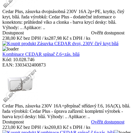
Cedar Plus, zásuvka dvojnásobná 230V 16A 2p+PE, krytky, čirý
kryt, bílá. řada výrobků: Cedar Plus - dodatečné informace o
konektoru: průhledné víko a clonka - barva krycí desky: bílá.
Výhody: .. Aplikace: ..
Dostupnost
Ověřit dostupnost
238,00 Kč bez DPH / ks
287,98 Kč s DPH / ks
Kombinace CEDAR spínač č.6+zás. bílá
Kód: 10.028.746
EAN: 3303432400873
Cedar Plus, zásuvka 230V 16A+přepínač střídavý ř.6, 16A(X), bílá.
řada výrobků: Cedar Plus - úprava zařízení: kompletní výrobek -
barva krycí desky: bílá. Výhody: .. Aplikace: ..
Dostupnost
Ověřit dostupnost
223,00 Kč bez DPH / ks
269,83 Kč s DPH / ks