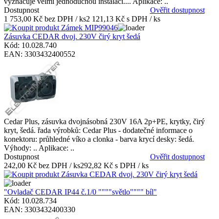
vyznačuje velmi jednoduchou instalací.... Aplikace: ..
Dostupnost
Ověřit dostupnost
1 753,00 Kč bez DPH / ks
2 121,13 Kč s DPH / ks
Zásuvka CEDAR dvoj. 230V čirý kryt šedá
Kód: 10.028.740
EAN: 3303432400552
Cedar Plus, zásuvka dvojnásobná 230V 16A 2p+PE, krytky, čirý
kryt, šedá. řada výrobků: Cedar Plus - dodatečné informace o
konektoru: průhledné víko a clonka - barva krycí desky: šedá.
Výhody: .. Aplikace: ..
Dostupnost
Ověřit dostupnost
242,00 Kč bez DPH / ks
292,82 Kč s DPH / ks
"Ovladač CEDAR IP44 č.1/0 """"světlo"""" bíl"
Kód: 10.028.734
EAN: 3303432400330