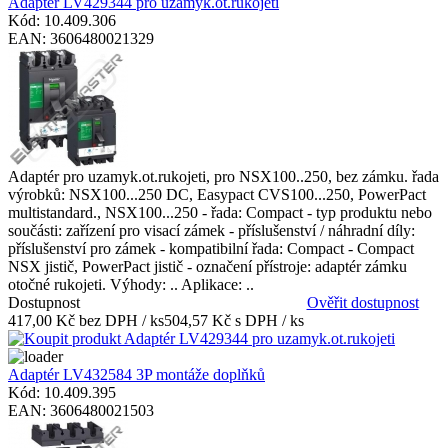
Adaptér LV429344 pro uzamyk.ot.rukojeti
Kód: 10.409.306
EAN: 3606480021329
Adaptér pro uzamyk.ot.rukojeti, pro NSX100..250, bez zámku. řada
výrobků: NSX100...250 DC, Easypact CVS100...250, PowerPact
multistandard., NSX100...250 - řada: Compact - typ produktu nebo
součásti: zařízení pro visací zámek - příslušenství / náhradní díly:
příslušenství pro zámek - kompatibilní řada: Compact - Compact
NSX jistič, PowerPact jistič - označení přístroje: adaptér zámku
otočné rukojeti. Výhody: .. Aplikace: ..
Dostupnost
Ověřit dostupnost
417,00 Kč bez DPH / ks
504,57 Kč s DPH / ks
Adaptér LV432584 3P montáže doplňků
Kód: 10.409.395
EAN: 3606480021503