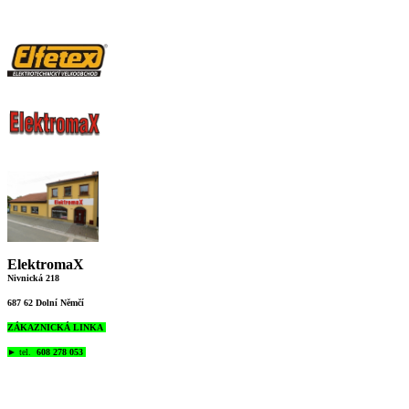
ElektromaX
Nivnická 218
687 62 Dolní Němčí
ZÁKAZNICKÁ LINKA
►
tel.
608 278 053