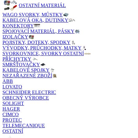
OSTATNÍ MATERIÁL
WAGO SVORKY, MŮSTKY
KABELOVÁ OKA, DUTINKY
KONEKTORY
SPOJOVACÍ MATERIÁL, PÁSKY
IZOLAČKY
POJISTKY, DOTEKY, SPODKY
VÝVODKY, PRŮCHODKY, MATKY
SVORKOVNICE, SVORKY OSTATNÍ
PŘÍCHYTKY
SMRŠŤOVAČKY
KABELOVÉ SPOJKY
NEZAŘAZENÉ ZBOŽÍ
ABB
LOVATO
SCHNEIDER ELECTRIC
OBECNÝ VÝROBCE
SOLIGHT
HAGER
CIMCO
PROTEC
TELEMECANIQUE
OSTATNÍ