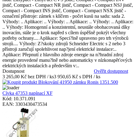
jistič, Compact - Compact NR jistič, Compact - Compact NSJ jistič,
Compact - Compact INS jistič, Compact - Compact NSX jistič -
označení přístroje: zámek s klíčem - počet kusů na sadu: sada 2.
Výhody: .. Aplikace: .. Výhody: .. Aplikace: .. Výhody: .. Aplikace:
.. Výhody: Homogenní a konzistentní, neustále obohacovaná díky
inovacím, stále je o krok napřed s cílem úspěšně pokrýt všechny
potřeby ochrany.... Aplikace: Speci?lně upraveno pro trh výrobců
strojů.... Výhody: Z?skoky zdrojů Schneider Electric s 2 nebo 3
přístroji zaručují spolehlivost nap?jení elektrické instalace:..
Aplikace: Přepnutí z hlavního zdroje energie na n?hradní zdroj
energie provedené manu?lně nebo automaticky v nízkonapěťových
elektrických instalacích a především v:..
Dostupnost
Ověřit dostupnost
3 265,00 Kč bez DPH / ks
3 950,65 Kč s DPH / ks
Cívka 47353 napínací XF
Kód: 10.371.091
EAN: 3303430473534