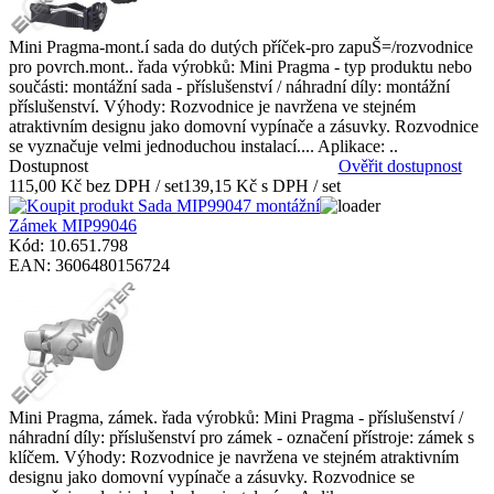
Mini Pragma-mont.í sada do dutých příček-pro zapuŠ=/rozvodnice
pro povrch.mont.. řada výrobků: Mini Pragma - typ produktu nebo
součásti: montážní sada - příslušenství / náhradní díly: montážní
příslušenství. Výhody: Rozvodnice je navržena ve stejném
atraktivním designu jako domovní vypínače a zásuvky. Rozvodnice
se vyznačuje velmi jednoduchou instalací.... Aplikace: ..
Dostupnost
Ověřit dostupnost
115,00 Kč bez DPH / set
139,15 Kč s DPH / set
Zámek MIP99046
Kód: 10.651.798
EAN: 3606480156724
Mini Pragma, zámek. řada výrobků: Mini Pragma - příslušenství /
náhradní díly: příslušenství pro zámek - označení přístroje: zámek s
klíčem. Výhody: Rozvodnice je navržena ve stejném atraktivním
designu jako domovní vypínače a zásuvky. Rozvodnice se