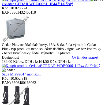
Ovladač CEDAR WDE000611 IP44 č.1/0 šedý
Kód: 10.028.724
EAN: 3303432400118
Cedar Plus, ovládač tlačítkový, 16A, šedá. řada výrobků: Cedar
Plus - typ produktu nebo součásti: tlačítko - signálka: bez kontrolky
- barva krycí desky: šedá. Výhody: .. Aplikace: ..
Dostupnost
Ověřit dostupnost
136,00 Kč bez DPH / ks
164,56 Kč s DPH / ks
Sada MIP99047 montážní
Kód: 10.652.818
EAN: 3606480168062