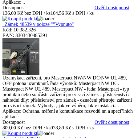
Aplikace: ..
Dostupnost
Ověřit dostupnost
136,00 Kč bez DPH / ks
164,56 Kč s DPH / ks
"Zámek 48539 v poloze ""Vypnuto"
Kód: 10.382.326
EAN: 3303430485391
Uzamykací zařízení, pro Masterpact NW/NW DC/NW UL 489,
OFF poloha uzamknutí. řada výrobků: Masterpact NW DC,
Masterpact NW UL 489, Masterpact NW - řada: Masterpact - typ
produktu nebo součásti: zařízení pro visací zámek - příslušenství /
náhradní díly: příslušenství pro zámek - označení přístroje: zařízení
pro visací zámek. Výhody: , jak ve výběru, tak v instalaci....
Aplikace: Ochrana, měření a komunikace rozvodů nn a speci?lních
aplikací:..
Dostupnost
Ověřit dostupnost
809,00 Kč bez DPH / ks
978,89 Kč s DPH / ks