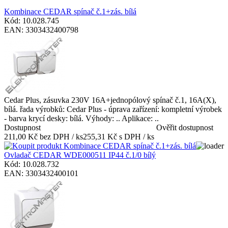
Kombinace CEDAR spínač č.1+zás. bílá
Kód: 10.028.745
EAN: 3303432400798
Cedar Plus, zásuvka 230V 16A+jednopólový spínač č.1, 16A(X),
bílá. řada výrobků: Cedar Plus - úprava zařízení: kompletní výrobek
- barva krycí desky: bílá. Výhody: .. Aplikace: ..
Dostupnost
Ověřit dostupnost
211,00 Kč bez DPH / ks
255,31 Kč s DPH / ks
Ovladač CEDAR WDE000511 IP44 č.1/0 bílý
Kód: 10.028.732
EAN: 3303432400101