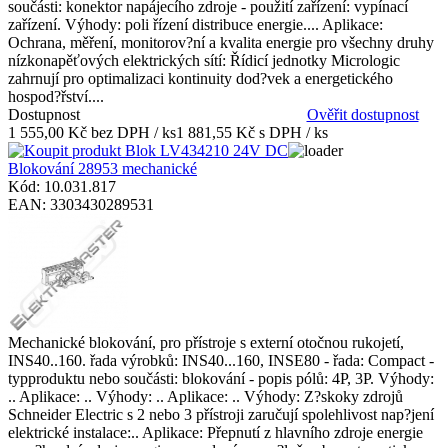
součásti: konektor napájecího zdroje - použití zařízení: vypínací
zařízení. Výhody: poli řízení distribuce energie.... Aplikace:
Ochrana, měření, monitorov?ní a kvalita energie pro všechny druhy
nízkonapěťových elektrických sítí: Řídicí jednotky Micrologic
zahrnují pro optimalizaci kontinuity dod?vek a energetického
hospod?řství....
Dostupnost
Ověřit dostupnost
1 555,00 Kč bez DPH / ks
1 881,55 Kč s DPH / ks
Blokování 28953 mechanické
Kód: 10.031.817
EAN: 3303430289531
Mechanické blokování, pro přístroje s externí otočnou rukojetí,
INS40..160. řada výrobků: INS40...160, INSE80 - řada: Compact -
typproduktu nebo součásti: blokování - popis pólů: 4P, 3P. Výhody:
.. Aplikace: .. Výhody: .. Aplikace: .. Výhody: Z?skoky zdrojů
Schneider Electric s 2 nebo 3 přístroji zaručují spolehlivost nap?jení
elektrické instalace:.. Aplikace: Přepnutí z hlavního zdroje energie