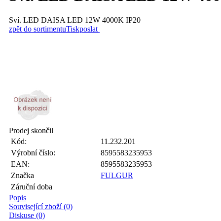
Sví. LED DAISA LED 12W 4000K IP20
zpět do sortimentu
Tisk
poslat
Prodej skončil
Kód:
11.232.201
Výrobní číslo:
8595583235953
EAN:
8595583235953
Značka
FULGUR
Záruční doba
Popis
Související zboží (0)
Diskuse (0)