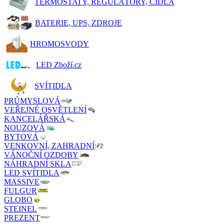
TERMOSTATY, REGULÁTORY, ČIDLA
BATERIE, UPS, ZDROJE
HROMOSVODY
LED Zboží.cz
SVÍTIDLA
PRŮMYSLOVÁ
VEŘEJNÉ OSVĚTLENÍ
KANCELÁŘSKÁ
NOUZOVÁ
BYTOVÁ
VENKOVNÍ, ZAHRADNÍ
VÁNOČNÍ OZDOBY
NÁHRADNÍ SKLA
LED SVÍTIDLA
MASSIVE
FULGUR
GLOBO
STEINEL
PREZENT