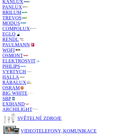
KANLUX
PANLUX
BRILUM
TREVOS
MODUS
COMPOLUX
EGLO
RENDL
PAULMANN
WOFI
OSMONT
ELEKTROSVIT
PHILIPS
VYRTYCH
HALLA
RÁBALUX
OSRAM
BIG WHITE
SBP
EXIHAND
ARCHILIGHT
SVĚTELNÉ ZDROJE
VIDEOTELEFONY, KOMUNIKACE