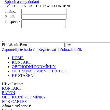
Způsob a ceny dodání
Sví. LED DAISA LED 12W 4000K IP20
Jméno:
Email:
Příspěvek:
Přihlášení:
Zapoměli jste heslo ?
|
Registrovat
|
Zobrazit košík
HOME
KONTAKT
OBCHODNÍ PODMÍNKY
OCHRANA OSOBNÍCH ÚDAJŮ
KE STAŽENÍ
Hlavní sekce:
KONTAKT
EATON
OBCHODNÍ PODMÍNKY
NTK CABLES
Zákaznický servis: