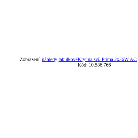
Zobrazení:
náhledy
tabulkově
Kryt na sví. Prima 2x36W AC
Kód: 10.586.766