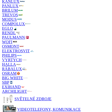
KANLUX
PANLUX
BRILUM
TREVOS
MODUS
COMPOLUX
EGLO
RENDL
PAULMANN
WOFI
OSMONT
ELEKTROSVIT
PHILIPS
VYRTYCH
HALLA
RÁBALUX
OSRAM
BIG WHITE
SBP
EXIHAND
ARCHILIGHT
SVĚTELNÉ ZDROJE
VIDEOTELEFONY, KOMUNIKACE