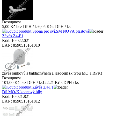
Dostupnost
5,00 Kč bez DPH / ks
6,05 Kč s DPH / ks
Závěs Z4-F1
Kód: 10.022.021
EAN: 8590515161010
závěs lankový s baldachýnem a jezdcem (k typu MO a RPK)
Dostupnost
101,00 Kč bez DPH / ks
122,21 Kč s DPH / ks
Díl MO-K koncový bílý
Kód: 10.021.821
EAN: 8590515161812