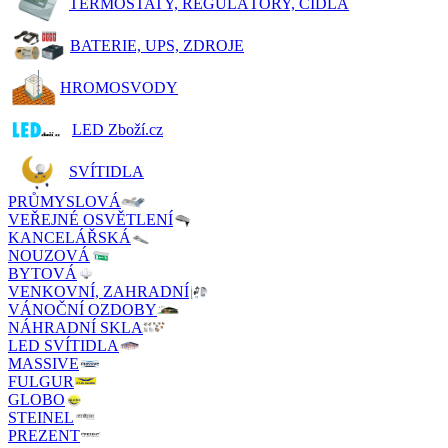
TERMOSTATY, REGULÁTORY, ČIDLA
BATERIE, UPS, ZDROJE
HROMOSVODY
LED Zboží.cz
SVÍTIDLA
PRŮMYSLOVÁ
VEŘEJNÉ OSVĚTLENÍ
KANCELÁŘSKÁ
NOUZOVÁ
BYTOVÁ
VENKOVNÍ, ZAHRADNÍ
VÁNOČNÍ OZDOBY
NÁHRADNÍ SKLA
LED SVÍTIDLA
MASSIVE
FULGUR
GLOBO
STEINEL
PREZENT