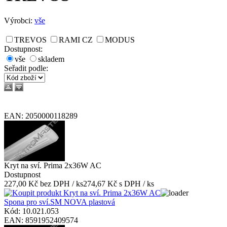
Výrobci:
vše
TREVOS
RAMI CZ
MODUS
Dostupnost:
vše
skladem
Seřadit podle
:
EAN: 2050000118289
Kryt na sví. Prima 2x36W AC
Dostupnost
227,00 Kč bez DPH / ks
274,67 Kč s DPH / ks
Spona pro sví.SM NOVA plastová
Kód: 10.021.053
EAN: 8591952409574