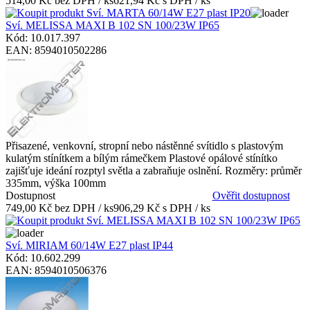
514,00 Kč bez DPH / ks
621,94 Kč s DPH / ks
Sví. MELISSA MAXI B 102 SN 100/23W IP65
Kód: 10.017.397
EAN: 8594010502286
Přisazené, venkovní, stropní nebo nástěnné svítidlo s plastovým
kulatým stínítkem a bílým rámečkem Plastové opálové stínítko
zajišťuje ideání rozptyl světla a zabraňuje oslnění. Rozměry: průměr
335mm, výška 100mm
Dostupnost
Ověřit dostupnost
749,00 Kč bez DPH / ks
906,29 Kč s DPH / ks
Sví. MIRIAM 60/14W E27 plast IP44
Kód: 10.602.299
EAN: 8594010506376