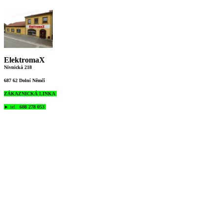
ElektromaX
Nivnická 218
687 62 Dolní Němčí
ZÁKAZNICKÁ LINKA
►
tel.
608 278 053