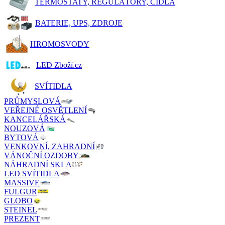
TERMOSTATY, REGULÁTORY, ČIDLA
BATERIE, UPS, ZDROJE
HROMOSVODY
LED Zboží.cz
SVÍTIDLA
PRŮMYSLOVÁ
VEŘEJNÉ OSVĚTLENÍ
KANCELÁŘSKÁ
NOUZOVÁ
BYTOVÁ
VENKOVNÍ, ZAHRADNÍ
VÁNOČNÍ OZDOBY
NÁHRADNÍ SKLA
LED SVÍTIDLA
MASSIVE
FULGUR
GLOBO
STEINEL
PREZENT