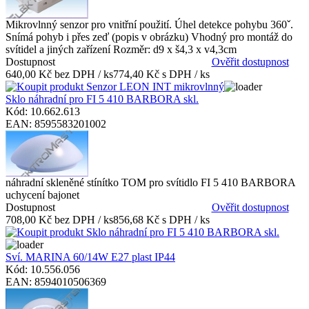
Mikrovlnný senzor pro vnitřní použití. Úhel detekce pohybu 360ˇ.
Snímá pohyb i přes zeď (popis v obrázku) Vhodný pro montáž do
svítidel a jiných zařízení Rozměr: d9 x š4,3 x v4,3cm
Dostupnost
Ověřit dostupnost
640,00 Kč bez DPH / ks
774,40 Kč s DPH / ks
Sklo náhradní pro FI 5 410 BARBORA skl.
Kód: 10.662.613
EAN: 8595583201002
náhradní skleněné stínítko TOM pro svítidlo FI 5 410 BARBORA
uchycení bajonet
Dostupnost
Ověřit dostupnost
708,00 Kč bez DPH / ks
856,68 Kč s DPH / ks
Sví. MARINA 60/14W E27 plast IP44
Kód: 10.556.056
EAN: 8594010506369