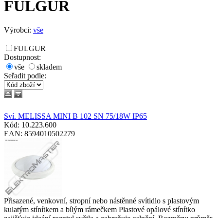
FULGUR
Výrobci:
vše
FULGUR
Dostupnost:
vše
skladem
Seřadit podle
:
Sví. MELISSA MINI B 102 SN 75/18W IP65
Kód: 10.223.600
EAN: 8594010502279
Přisazené, venkovní, stropní nebo nástěnné svítidlo s plastovým
kulatým stínítkem a bílým rámečkem Plastové opálové stínítko