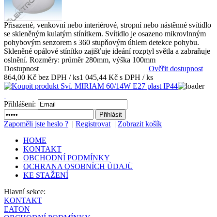
Přisazené, venkovní nebo interiérové, stropní nebo nástěnné svítidlo
se skleněným kulatým stínítkem. Svítidlo je osazeno mikrovlnným
pohybovým senzorem s 360 stupňovým úhlem detekce pohybu.
Skleněné opálové stínítko zajišťuje ideání rozptyl světla a zabraňuje
oslnění. Rozměry: průměr 280mm, výška 100mm
Dostupnost
Ověřit dostupnost
864,00 Kč bez DPH / ks
1 045,44 Kč s DPH / ks
Přihlášení:
Zapoměli jste heslo ?
|
Registrovat
|
Zobrazit košík
HOME
KONTAKT
OBCHODNÍ PODMÍNKY
OCHRANA OSOBNÍCH ÚDAJŮ
KE STAŽENÍ
Hlavní sekce:
KONTAKT
EATON