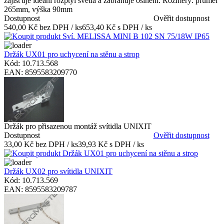
zajišťuje ideání rozptyl světla a zabraňuje oslnění. Rozměry: průměr
265mm, výška 90mm
Dostupnost
Ověřit dostupnost
540,00 Kč bez DPH / ks
653,40 Kč s DPH / ks
Držák UX01 pro uchycení na stěnu a strop
Kód: 10.713.568
EAN: 8595583209770
Držák pro přisazenou montáž svítidla UNIXIT
Dostupnost
Ověřit dostupnost
33,00 Kč bez DPH / ks
39,93 Kč s DPH / ks
Držák UX02 pro svítidla UNIXIT
Kód: 10.713.569
EAN: 8595583209787