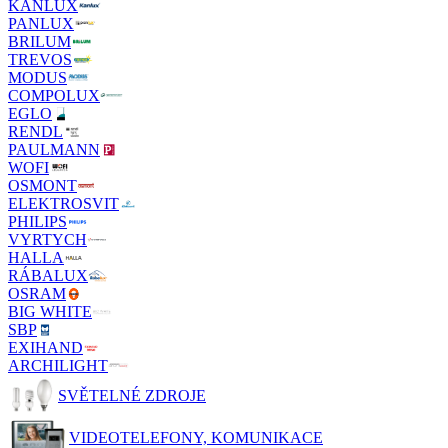
KANLUX
PANLUX
BRILUM
TREVOS
MODUS
COMPOLUX
EGLO
RENDL
PAULMANN
WOFI
OSMONT
ELEKTROSVIT
PHILIPS
VYRTYCH
HALLA
RÁBALUX
OSRAM
BIG WHITE
SBP
EXIHAND
ARCHILIGHT
SVĚTELNÉ ZDROJE
VIDEOTELEFONY, KOMUNIKACE