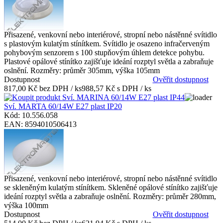
Přisazené, venkovní nebo interiérové, stropní nebo nástěnné svítidlo
s plastovým kulatým stínítkem. Svítidlo je osazeno infračerveným
pohybovým senzorem s 100 stupňovým úhlem detekce pohybu.
Plastové opálové stínítko zajišťuje ideání rozptyl světla a zabraňuje
oslnění. Rozměry: průměr 305mm, výška 105mm
Dostupnost
Ověřit dostupnost
817,00 Kč bez DPH / ks
988,57 Kč s DPH / ks
Sví. MARTA 60/14W E27 plast IP20
Kód: 10.556.058
EAN: 8594010506413
Přisazené, venkovní nebo interiérové, stropní nebo nástěnné svítidlo
se skleněným kulatým stínítkem. Skleněné opálové stínítko zajišťuje
ideání rozptyl světla a zabraňuje oslnění. Rozměry: průměr 280mm,
výška 100mm
Dostupnost
Ověřit dostupnost