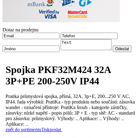
Dotaz na prodejnu
Spojka PKF32M424 32A
3P+PE 200-250V IP44
Pratika průmyslová spojka, přímá, 32A, 3p+E, 200...250 V AC,
IP44. řada výrobků: PratiKa - typ produktu nebo součásti: zásuvka
wander - označení přístroje: PratiKa šroub - kategorie zástrčky,
zásuvky: nízké napětí - popis pólů: 3P + E - typ sítě: AC - standard
pro zásuvku: průmyslový. Výhody: .. Aplikace: .. Výhody: ..
Aplikace: ..
zpět do sortimentu
Tisk
poslat