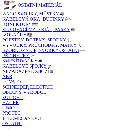
OSTATNÍ MATERIÁL
WAGO SVORKY, MŮSTKY
KABELOVÁ OKA, DUTINKY
KONEKTORY
SPOJOVACÍ MATERIÁL, PÁSKY
IZOLAČKY
POJISTKY, DOTEKY, SPODKY
VÝVODKY, PRŮCHODKY, MATKY
SVORKOVNICE, SVORKY OSTATNÍ
PŘÍCHYTKY
SMRŠŤOVAČKY
KABELOVÉ SPOJKY
NEZAŘAZENÉ ZBOŽÍ
ABB
LOVATO
SCHNEIDER ELECTRIC
OBECNÝ VÝROBCE
SOLIGHT
HAGER
CIMCO
PROTEC
TELEMECANIQUE
OSTATNÍ