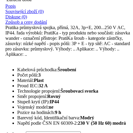
Popis
Související zboží (0)
Diskuse (0)
Způsob a ceny dodání
Pratika průmyslová spojka, přímá, 32A, 3p+E, 200...250 V AC,
IP44. řada výrobků: PratiKa - typ produktu nebo součásti: zásuvka
wander - označení přístroje: PratiKa šroub - kategorie zástrčky,
zásuvky: nízké napětí - popis pólů: 3P + E - typ sítě: AC - standard
pro zásuvku: průmyslový. Výhody: .. Aplikace: .. Výhody: ..
Aplikace: ..
Kabelová průchodka:
Šroubení
Počet pólů:
3
Materiál:
Plast
Proud IEC:
32 A
Technologie propojení:
Šroubovací svorka
Směr propojení:
Rovný
Stupeň krytí (IP):
IP44
Vojenský model:
ne
Pozice na hodinách:
9 h
Barevný kód, Identifikační barva:
Modrý
Napětí podle ČSN EN 60309-2:
230 V (50 Hz 60) modrá