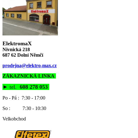
ElektromaX
Nivnická 218
687 62 Dolní Němčí
prodejna@elektro-max.cz
ZÁKAZNICKÁ LINKA
►
tel.
608 278 053
Po - Pá : 7:30 - 17:00
So : 7:30 - 10:30
Velkobchod