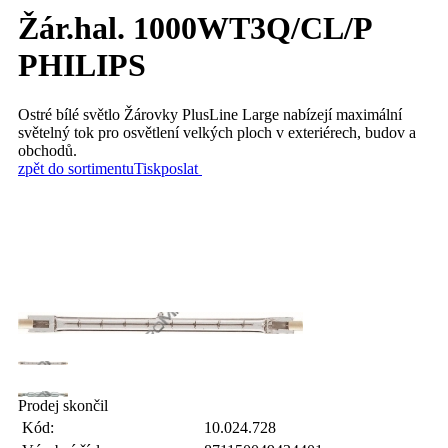
Žár.hal. 1000WT3Q/CL/P
PHILIPS
Ostré bílé světlo Žárovky PlusLine Large nabízejí maximální
světelný tok pro osvětlení velkých ploch v exteriérech, budov a
obchodů.
zpět do sortimentu
Tisk
poslat
Prodej skončil
Kód:
10.024.728