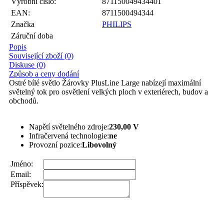
Výrobní číslo:
871150049434401
EAN:
8711500494344
Značka
PHILIPS
Záruční doba
Popis
Související zboží (0)
Diskuse (0)
Způsob a ceny dodání
Ostré bílé světlo Žárovky PlusLine Large nabízejí maximální
světelný tok pro osvětlení velkých ploch v exteriérech, budov a
obchodů.
Napětí světelného zdroje:
230,00 V
Infračervená technologie:
ne
Provozní pozice:
Libovolný
Jméno:
Email:
Příspěvek: