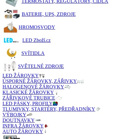
TERMOSTATY, REGULÁTORY, ČIDLA
BATERIE, UPS, ZDROJE
HROMOSVODY
LED Zboží.cz
SVÍTIDLA
SVĚTELNÉ ZDROJE
LED ŽÁROVKY
ÚSPORNÉ ŽÁROVKY, ZÁŘIVKY
HALOGENOVÉ ŽÁROVKY
KLASICKÉ ŽÁROVKY
ZÁŘIVKOVÉ TRUBICE
LED PÁSKY, PROFILY
TLUMIVKY, STARTÉRY, PŘEDŘADNÍKY
VÝBOJKY
DOUTNAVKY
INFRA ŽÁROVKY
AUTO ŽÁROVKY