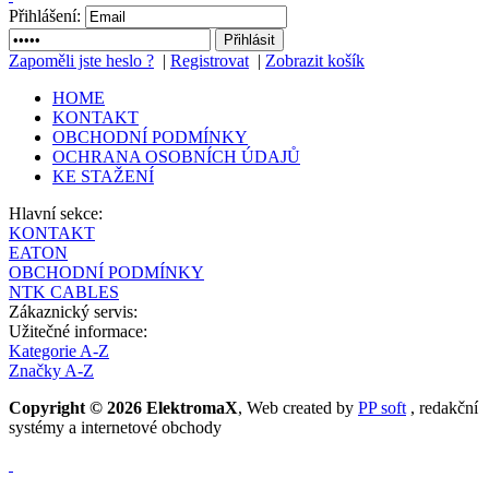
Přihlášení:
Zapoměli jste heslo ?
|
Registrovat
|
Zobrazit košík
HOME
KONTAKT
OBCHODNÍ PODMÍNKY
OCHRANA OSOBNÍCH ÚDAJŮ
KE STAŽENÍ
Hlavní sekce:
KONTAKT
EATON
OBCHODNÍ PODMÍNKY
NTK CABLES
Zákaznický servis:
Užitečné informace:
Kategorie A-Z
Značky A-Z
Copyright © 2026 ElektromaX
, Web created by
PP soft
, redakční
systémy a internetové obchody