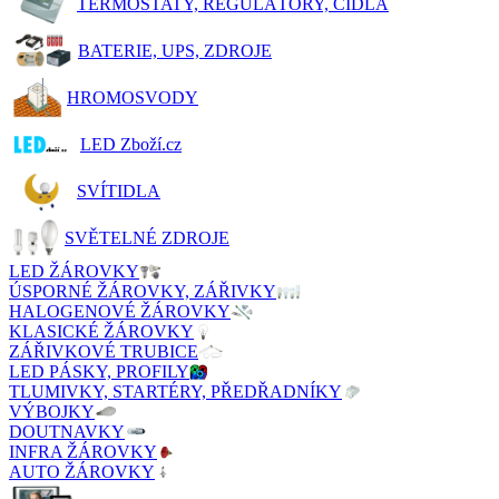
TERMOSTATY, REGULÁTORY, ČIDLA
BATERIE, UPS, ZDROJE
HROMOSVODY
LED Zboží.cz
SVÍTIDLA
SVĚTELNÉ ZDROJE
LED ŽÁROVKY
ÚSPORNÉ ŽÁROVKY, ZÁŘIVKY
HALOGENOVÉ ŽÁROVKY
KLASICKÉ ŽÁROVKY
ZÁŘIVKOVÉ TRUBICE
LED PÁSKY, PROFILY
TLUMIVKY, STARTÉRY, PŘEDŘADNÍKY
VÝBOJKY
DOUTNAVKY
INFRA ŽÁROVKY
AUTO ŽÁROVKY