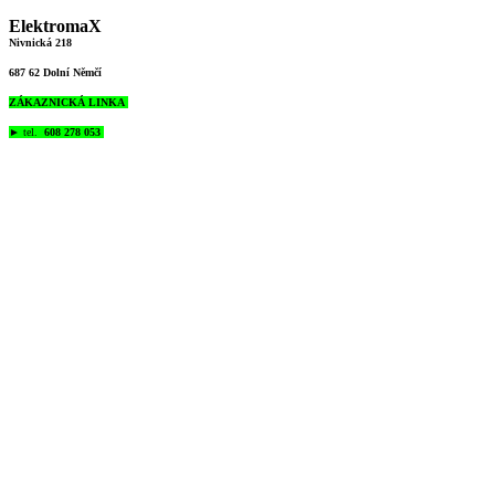
ElektromaX
Nivnická 218
687 62 Dolní Němčí
ZÁKAZNICKÁ LINKA
►
tel.
608 278 053