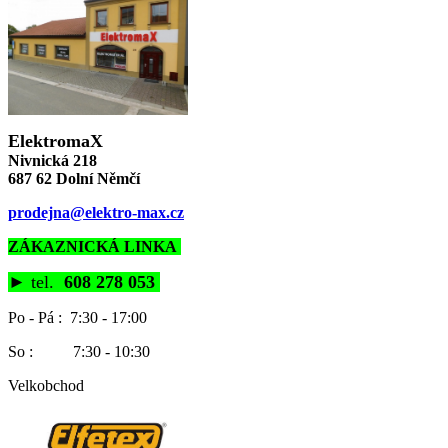
ElektromaX
Nivnická 218
687 62 Dolní Němčí
prodejna@elektro-max.cz
ZÁKAZNICKÁ LINKA
►
tel.
608 278 053
Po - Pá : 7:30 - 17:00
So : 7:30 - 10:30
Velkobchod