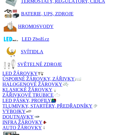
TERMOSTATY, REGULÁTORY, ČIDLA
BATERIE, UPS, ZDROJE
HROMOSVODY
LED Zboží.cz
SVÍTIDLA
SVĚTELNÉ ZDROJE
LED ŽÁROVKY
ÚSPORNÉ ŽÁROVKY, ZÁŘIVKY
HALOGENOVÉ ŽÁROVKY
KLASICKÉ ŽÁROVKY
ZÁŘIVKOVÉ TRUBICE
LED PÁSKY, PROFILY
TLUMIVKY, STARTÉRY, PŘEDŘADNÍKY
VÝBOJKY
DOUTNAVKY
INFRA ŽÁROVKY
AUTO ŽÁROVKY