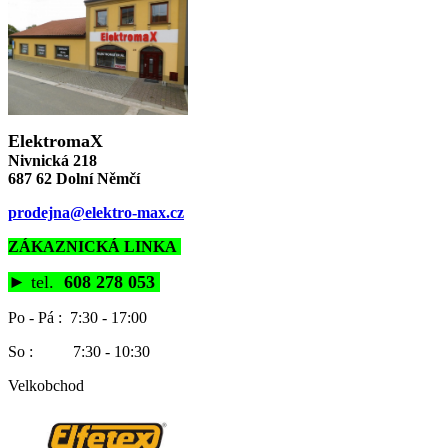
ElektromaX
Nivnická 218
687 62 Dolní Němčí
prodejna@elektro-max.cz
ZÁKAZNICKÁ LINKA
►
tel.
608 278 053
Po - Pá : 7:30 - 17:00
So : 7:30 - 10:30
Velkobchod