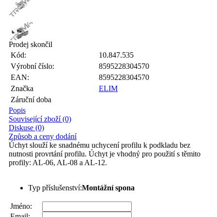
Prodej skončil
Kód:
10.847.535
Výrobní číslo:
8595228304570
EAN:
8595228304570
Značka
ELIM
Záruční doba
Popis
Související zboží (0)
Diskuse (0)
Způsob a ceny dodání
Úchyt slouží ke snadnému uchycení profilu k podkladu bez
nutnosti provrtání profilu. Úchyt je vhodný pro použití s těmito
profily: AL-06, AL-08 a AL-12.
Typ příslušenství:
Montážní spona
Jméno:
Email: