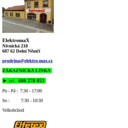
ElektromaX
Nivnická 218
687 62 Dolní Němčí
prodejna@elektro-max.cz
ZÁKAZNICKÁ LINKA
►
tel.
608 278 053
Po - Pá : 7:30 - 17:00
So : 7:30 - 10:30
Velkobchod