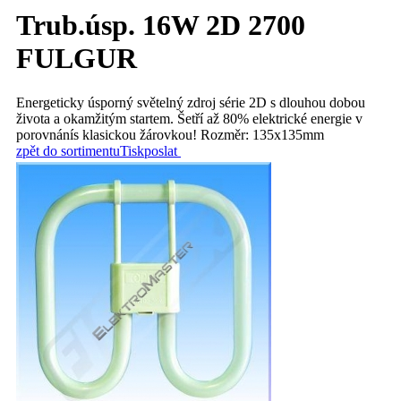
Trub.úsp. 16W 2D 2700
FULGUR
Energeticky úsporný světelný zdroj série 2D s dlouhou dobou
života a okamžitým startem. Šetří až 80% elektrické energie v
porovnánís klasickou žárovkou! Rozměr: 135x135mm
zpět do sortimentu
Tisk
poslat