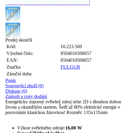
Prodej skončil
Kód:
10.223.569
Výrobní číslo:
8594010500657
EAN:
8594010500657
Značka
FULGUR
Záruční doba
Popis
Související zboží (0)
Diskuse (0)
Způsob a ceny dodání
Energeticky úsporný světelný zdroj série 2D s dlouhou dobou
života a okamžitým startem. Šetří až 80% elektrické energie v
porovnánís klasickou žárovkou! Rozměr: 135x135mm
Výkon světelného zdroje:
16,00 W