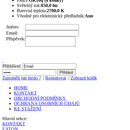
Patice:
GR10q (4 kolíky)
Světelný tok:
850,0 lm
Barevná teplota:
2700,0 K
Vhodné pro elektronický předřadník:
Ano
Jméno:
Email:
Příspěvek:
Přihlášení:
Zapoměli jste heslo ?
|
Registrovat
|
Zobrazit košík
HOME
KONTAKT
OBCHODNÍ PODMÍNKY
OCHRANA OSOBNÍCH ÚDAJŮ
KE STAŽENÍ
Hlavní sekce:
KONTAKT
EATON