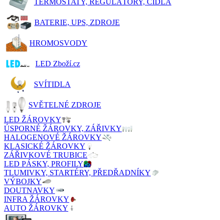
TERMOSTATY, REGULÁTORY, ČIDLA
BATERIE, UPS, ZDROJE
HROMOSVODY
LED Zboží.cz
SVÍTIDLA
SVĚTELNÉ ZDROJE
LED ŽÁROVKY
ÚSPORNÉ ŽÁROVKY, ZÁŘIVKY
HALOGENOVÉ ŽÁROVKY
KLASICKÉ ŽÁROVKY
ZÁŘIVKOVÉ TRUBICE
LED PÁSKY, PROFILY
TLUMIVKY, STARTÉRY, PŘEDŘADNÍKY
VÝBOJKY
DOUTNAVKY
INFRA ŽÁROVKY
AUTO ŽÁROVKY