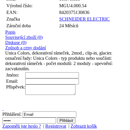
Výrobní číslo:
MGU4.000.54
EAN:
8420375130836
Značka
SCHNEIDER ELECTRIC
Záruční doba
24 Měsíců
Popis
Související zboží (0)
Diskuse (0)
Způsob a ceny dodání
Unica Colors, dekorativní rámeček, 2mod., clip-in, glacier.
označení řady: Unica Colors - typ produktu nebo součásti:
dekorativní rámeček - počet modulů: 2 moduly - upevnění:
zacvaknutím.
Jméno:
Email:
Příspěvek:
Přihlášení:
Zapoměli jste heslo ?
|
Registrovat
|
Zobrazit košík