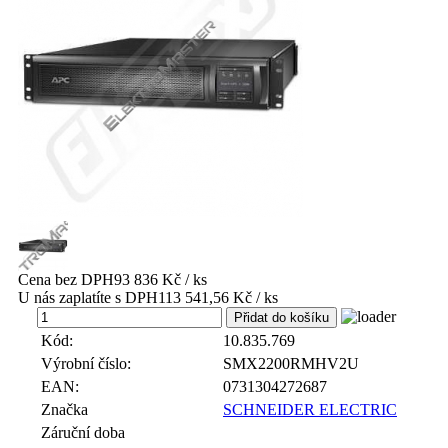
Cena bez DPH
93 836 Kč / ks
U nás zaplatíte s DPH
113 541,56 Kč / ks
ks
Kód:
10.835.769
Výrobní číslo:
SMX2200RMHV2U
EAN:
0731304272687
Značka
SCHNEIDER ELECTRIC
Záruční doba