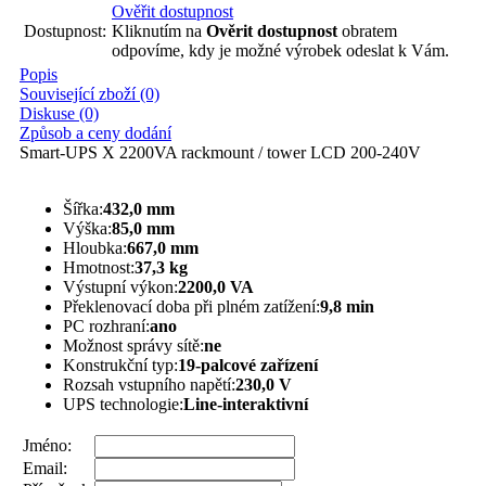
Ověřit dostupnost
Dostupnost:
Kliknutím na
Ověrit dostupnost
obratem
odpovíme, kdy je možné výrobek odeslat k Vám.
Popis
Související zboží (0)
Diskuse (0)
Způsob a ceny dodání
Smart-UPS X 2200VA rackmount / tower LCD 200-240V
Šířka:
432,0 mm
Výška:
85,0 mm
Hloubka:
667,0 mm
Hmotnost:
37,3 kg
Výstupní výkon:
2200,0 VA
Překlenovací doba při plném zatížení:
9,8 min
PC rozhraní:
ano
Možnost správy sítě:
ne
Konstrukční typ:
19-palcové zařízení
Rozsah vstupního napětí:
230,0 V
UPS technologie:
Line-interaktivní
Jméno:
Email: