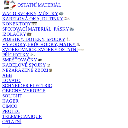
OSTATNÍ MATERIÁL
WAGO SVORKY, MŮSTKY
KABELOVÁ OKA, DUTINKY
KONEKTORY
SPOJOVACÍ MATERIÁL, PÁSKY
IZOLAČKY
POJISTKY, DOTEKY, SPODKY
VÝVODKY, PRŮCHODKY, MATKY
SVORKOVNICE, SVORKY OSTATNÍ
PŘÍCHYTKY
SMRŠŤOVAČKY
KABELOVÉ SPOJKY
NEZAŘAZENÉ ZBOŽÍ
ABB
LOVATO
SCHNEIDER ELECTRIC
OBECNÝ VÝROBCE
SOLIGHT
HAGER
CIMCO
PROTEC
TELEMECANIQUE
OSTATNÍ