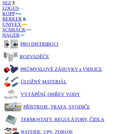
SEZ
LOGUS
KOPP
BERKER
UNIVEX
SCHRACK
HAGER
PRO DISTRIBUCI
ROZVADĚČE
PRŮMYSLOVÉ ZÁSUVKY a VIDLICE
ÚLOŽNÝ MATERIÁL
VYTÁPĚNÍ, OHŘEV VODY
PŘÍSTROJE, TRAFA, SVODIČE
TERMOSTATY, REGULÁTORY, ČIDLA
BATERIE, UPS, ZDROJE