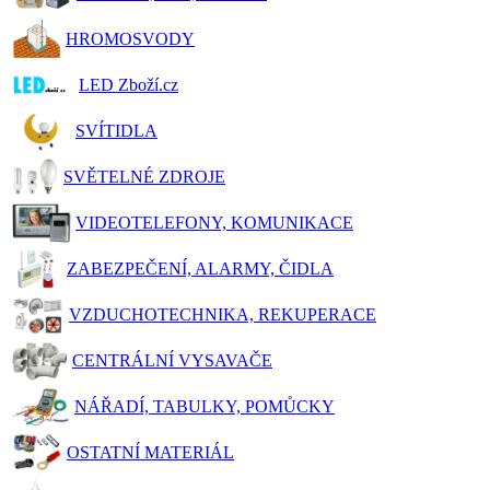
HROMOSVODY
LED Zboží.cz
SVÍTIDLA
SVĚTELNÉ ZDROJE
VIDEOTELEFONY, KOMUNIKACE
ZABEZPEČENÍ, ALARMY, ČIDLA
VZDUCHOTECHNIKA, REKUPERACE
CENTRÁLNÍ VYSAVAČE
NÁŘADÍ, TABULKY, POMŮCKY
OSTATNÍ MATERIÁL