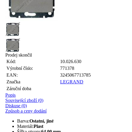
Prodej skončil
Kód:
10.026.630
Výrobní číslo:
771378
EAN:
3245067713785
Značka
LEGRAND
Záruční doba
Popis
Související zboží (0)
Diskuse (0)
Způsob a ceny dodání
Barva:
Ostatní, jiné
Materiál:
Plast
Šířka otvoru:
64,00 mm