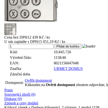
Cena bez DPH
12 439 Kč / ks
U nás zaplatíte s DPH
15 051,19 Kč / ks
ks
Kód:
10.845.726
Výrobní číslo:
1158/46
EAN:
8021156047048
Značka
URMET DOMUS
Záruční doba
Ověřit dostupnost
Dostupnost:
Kliknutím na
Ověrit dostupnost
obratem odpovíme, k
Popis
Související zboží (0)
Diskuse (0)
Způsob a ceny dodání
Kódový zámek s číselnou klávesnicí, 2 výstupy, 1 modul 1158