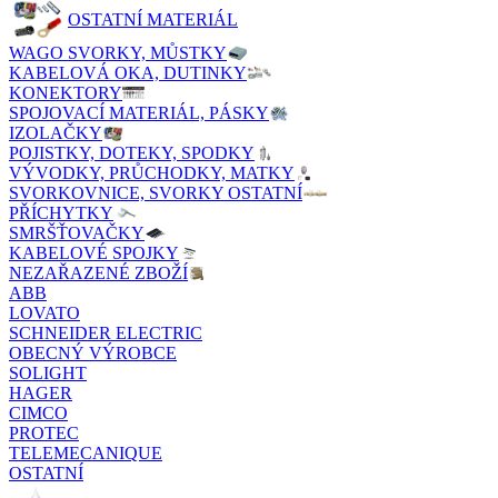
OSTATNÍ MATERIÁL
WAGO SVORKY, MŮSTKY
KABELOVÁ OKA, DUTINKY
KONEKTORY
SPOJOVACÍ MATERIÁL, PÁSKY
IZOLAČKY
POJISTKY, DOTEKY, SPODKY
VÝVODKY, PRŮCHODKY, MATKY
SVORKOVNICE, SVORKY OSTATNÍ
PŘÍCHYTKY
SMRŠŤOVAČKY
KABELOVÉ SPOJKY
NEZAŘAZENÉ ZBOŽÍ
ABB
LOVATO
SCHNEIDER ELECTRIC
OBECNÝ VÝROBCE
SOLIGHT
HAGER
CIMCO
PROTEC
TELEMECANIQUE
OSTATNÍ