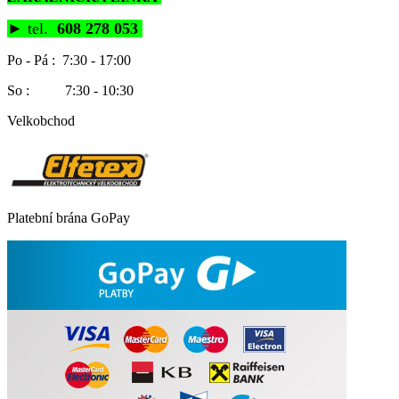
►
tel.
608 278 053
Po - Pá : 7:30 - 17:00
So : 7:30 - 10:30
Velkobchod
Platební brána GoPay