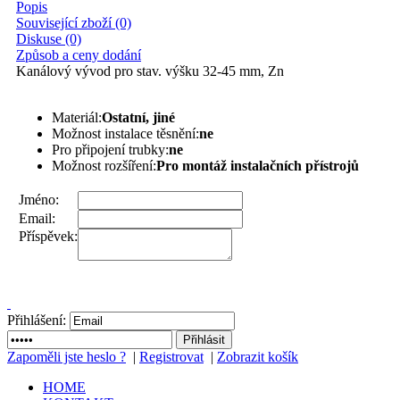
Popis
Související zboží (0)
Diskuse (0)
Způsob a ceny dodání
Kanálový vývod pro stav. výšku 32-45 mm, Zn
Materiál:
Ostatní, jiné
Možnost instalace těsnění:
ne
Pro připojení trubky:
ne
Možnost rozšíření:
Pro montáž instalačních přístrojů
Jméno:
Email:
Příspěvek:
Přihlášení:
Zapoměli jste heslo ?
|
Registrovat
|
Zobrazit košík
HOME