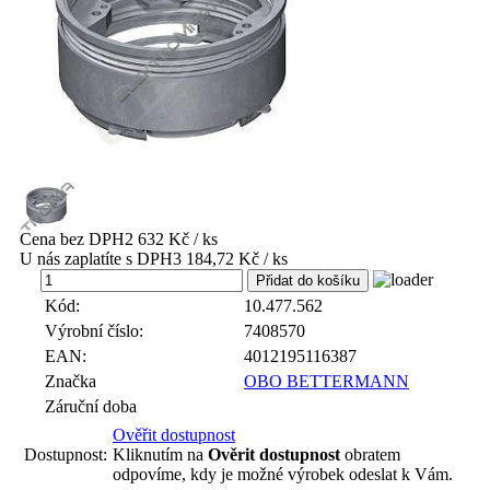
Cena bez DPH
2 632 Kč / ks
U nás zaplatíte s DPH
3 184,72 Kč / ks
ks
Kód:
10.477.562
Výrobní číslo:
7408570
EAN:
4012195116387
Značka
OBO BETTERMANN
Záruční doba
Ověřit dostupnost
Dostupnost:
Kliknutím na
Ověrit dostupnost
obratem
odpovíme, kdy je možné výrobek odeslat k Vám.