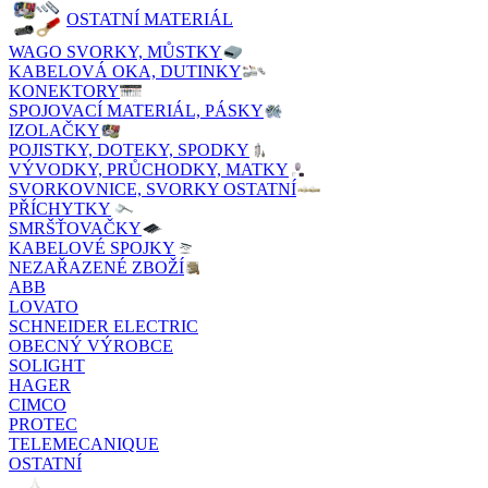
OSTATNÍ MATERIÁL
WAGO SVORKY, MŮSTKY
KABELOVÁ OKA, DUTINKY
KONEKTORY
SPOJOVACÍ MATERIÁL, PÁSKY
IZOLAČKY
POJISTKY, DOTEKY, SPODKY
VÝVODKY, PRŮCHODKY, MATKY
SVORKOVNICE, SVORKY OSTATNÍ
PŘÍCHYTKY
SMRŠŤOVAČKY
KABELOVÉ SPOJKY
NEZAŘAZENÉ ZBOŽÍ
ABB
LOVATO
SCHNEIDER ELECTRIC
OBECNÝ VÝROBCE
SOLIGHT
HAGER
CIMCO
PROTEC
TELEMECANIQUE
OSTATNÍ