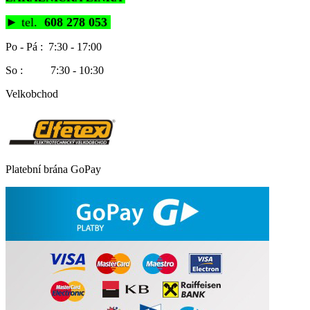
►
tel.
608 278 053
Po - Pá : 7:30 - 17:00
So : 7:30 - 10:30
Velkobchod
Platební brána GoPay