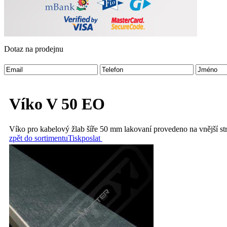
Dotaz na prodejnu
Víko V 50 EO
Víko pro kabelový žlab šíře 50 mm lakovaní provedeno na vnější str
zpět do sortimentu
Tisk
poslat