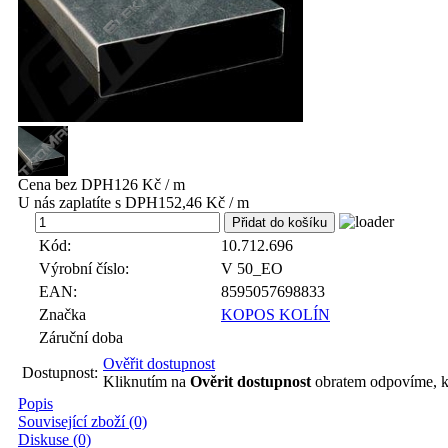
Cena bez DPH
126 Kč / m
U nás zaplatíte s DPH
152,46 Kč / m
m
Kód:
10.712.696
Výrobní číslo:
V 50_EO
EAN:
8595057698833
Značka
KOPOS KOLÍN
Záruční doba
Ověřit dostupnost
Dostupnost:
Kliknutím na
Ověrit dostupnost
obratem odpovíme, k
Popis
Související zboží (0)
Diskuse (0)