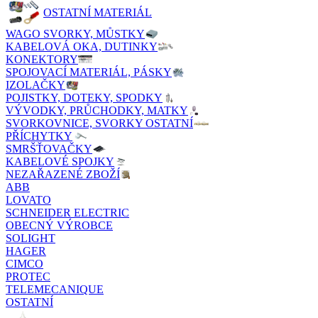
OSTATNÍ MATERIÁL
WAGO SVORKY, MŮSTKY
KABELOVÁ OKA, DUTINKY
KONEKTORY
SPOJOVACÍ MATERIÁL, PÁSKY
IZOLAČKY
POJISTKY, DOTEKY, SPODKY
VÝVODKY, PRŮCHODKY, MATKY
SVORKOVNICE, SVORKY OSTATNÍ
PŘÍCHYTKY
SMRŠŤOVAČKY
KABELOVÉ SPOJKY
NEZAŘAZENÉ ZBOŽÍ
ABB
LOVATO
SCHNEIDER ELECTRIC
OBECNÝ VÝROBCE
SOLIGHT
HAGER
CIMCO
PROTEC
TELEMECANIQUE
OSTATNÍ