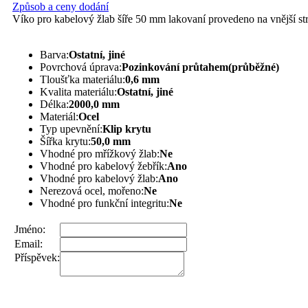
Způsob a ceny dodání
Víko pro kabelový žlab šíře 50 mm lakovaní provedeno na vnější str
Barva:
Ostatní, jiné
Povrchová úprava:
Pozinkování průtahem(průběžné)
Tloušťka materiálu:
0,6 mm
Kvalita materiálu:
Ostatní, jiné
Délka:
2000,0 mm
Materiál:
Ocel
Typ upevnění:
Klip krytu
Šířka krytu:
50,0 mm
Vhodné pro mřížkový žlab:
Ne
Vhodné pro kabelový žebřík:
Ano
Vhodné pro kabelový žlab:
Ano
Nerezová ocel, mořeno:
Ne
Vhodné pro funkční integritu:
Ne
Jméno:
Email:
Příspěvek: