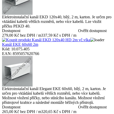
Elektroinstalační kanál EKD 120x40, bílý, 2 m, karton. Je určen pro
vkládání kabelů větších rozměrů, nebo více kabelů. Lze vložit
příčku PEKD 40.
Dostupnost
Ověřit dostupnost
279,00 Kč bez DPH / m
337,59 Kč s DPH / m
Kanál EKE 60x60 2m
Kód: 10.075.405
EAN: 8595057620766
Elektroinstalační kanál Elegant EKE 60x60, bílý, 2 m, karton. Je
určen pro vkládání kabelů větších rozměrů, nebo více kabelů.
Možnost vložení příčky, nebo stínícího kanálu. Možnost vložení
přístrojové krabice a následné montáže běžných přístrojů.
Dostupnost
Ověřit dostupnost
265,00 Kč bez DPH / m
320,65 Kč s DPH / m