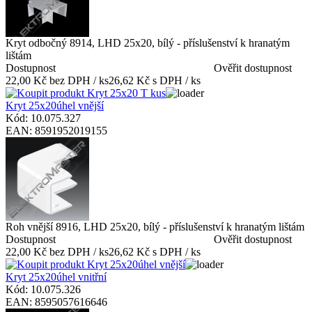
Kryt odbočný 8914, LHD 25x20, bílý - příslušenství k hranatým
lištám
Dostupnost
Ověřit dostupnost
22,00 Kč bez DPH / ks
26,62 Kč s DPH / ks
Kryt 25x20úhel vnější
Kód: 10.075.327
EAN: 8591952019155
Roh vnější 8916, LHD 25x20, bílý - příslušenství k hranatým lištám
Dostupnost
Ověřit dostupnost
22,00 Kč bez DPH / ks
26,62 Kč s DPH / ks
Kryt 25x20úhel vnitřní
Kód: 10.075.326
EAN: 8595057616646