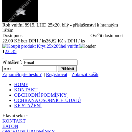
Roh vnitřní 8915, LHD 25x20, bílý - příslušenství k hranatým
lištám
Dostupnost
Ověřit dostupnost
22,00 Kč bez DPH / ks
26,62 Kč s DPH / ks
1
2
3
..35
Přihlášení:
Zapoměli jste heslo ?
|
Registrovat
|
Zobrazit košík
HOME
KONTAKT
OBCHODNÍ PODMÍNKY
OCHRANA OSOBNÍCH ÚDAJŮ
KE STAŽENÍ
Hlavní sekce:
KONTAKT
EATON
OBCHODNÍ PODMÍNKY