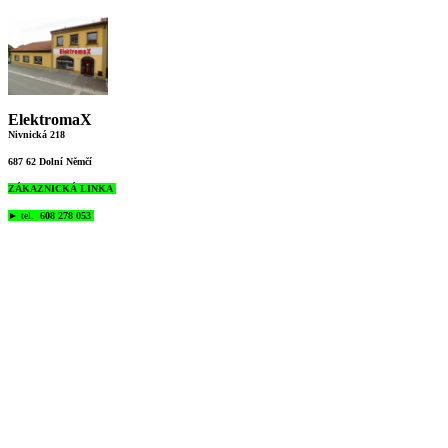
ElektromaX
Nivnická 218
687 62 Dolní Němčí
ZÁKAZNICKÁ LINKA
►
tel.
608 278 053