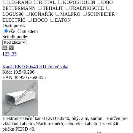
LEGRAND
RITTAL
KOPOS KOLÍN
OBO
BETTERMANN
TEHALIT
FRAENKISCHE
LOGUS90
KOŇAŘÍK
MALPRO
SCHNEIDER
ELECTRIC
IBOCO
EATON
Dostupnost:
vše
skladem
Seřadit podle
:
1
2
3
..35
Kanál EKD 80x40 HD 2m vč.víka
Kód: 10.549.296
EAN: 8595057690455
Elektroinstalační kanál EKD 80x40, bílý, 2 m, karton. Je určen pro
vkládání kabelů větších rozměrů, nebo více kabelů. Lze vložit
příčku PEKD 40.