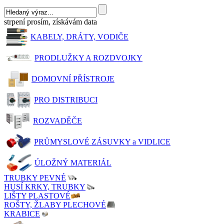
strpení prosím, získávám data
KABELY, DRÁTY, VODIČE
PRODLUŽKY A ROZDVOJKY
DOMOVNÍ PŘÍSTROJE
PRO DISTRIBUCI
ROZVADĚČE
PRŮMYSLOVÉ ZÁSUVKY a VIDLICE
ÚLOŽNÝ MATERIÁL
TRUBKY PEVNÉ
HUSÍ KRKY, TRUBKY
LIŠTY PLASTOVÉ
ROŠTY, ŽLABY PLECHOVÉ
KRABICE