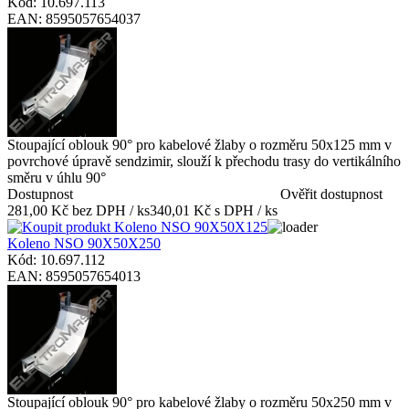
Kód: 10.697.113
EAN: 8595057654037
Stoupající oblouk 90° pro kabelové žlaby o rozměru 50x125 mm v
povrchové úpravě sendzimir, slouží k přechodu trasy do vertikálního
směru v úhlu 90°
Dostupnost
Ověřit dostupnost
281,00 Kč bez DPH / ks
340,01 Kč s DPH / ks
Koleno NSO 90X50X250
Kód: 10.697.112
EAN: 8595057654013
Stoupající oblouk 90° pro kabelové žlaby o rozměru 50x250 mm v