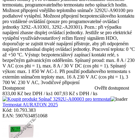
termostatu, programovatelného termostatu nebo spínacích hodin.
Možnost připojení vnějšího teplotního snímače 3292U-A90100 pro
podlahové vytápění. Možnost připojení bezpotenciálového kontaktu
pro vzdálené ovládání (pouze pro programovatelné ovládací
jednotky 3292.-A10301, 3292.-A20301). Pozn.: při výpadku
napájení zhasne displej ovládací jednotky. Jestliže se pro elektrické
vytápění využívádvoutarifový režim řízený signálem HDO,
doporučuje se zajistit trvalé napájení přístroje, aby při odpojeném
napájení nezhasínal displej ovládací jednotky. Pracovní teplota: 0 °C
až +50 °C. Výstup: bezpotenciálový zapínací kontakt relé, s
bezpečným galvanickým oddělením. Spínaný proud: max. 8 A / 230
V AC (cos phi = 1), max. 8 A / 30 V DC (cos phi = 1). Spínaný
výkon: max. 1 850 W AC-1. Při použití podlahového termostatu s
externím snímačem teploty max. 16 A 230 V AC (cos phi = 1), 3
700 W. 230 V AC, 3vodičové připojení
Dostupnost
Ověřit dostupnost
833,00 Kč bez DPH / ks
1 007,93 Kč s DPH / ks
Termostat AURATON 2025
Kód: 10.793.383
EAN: 5907634851068