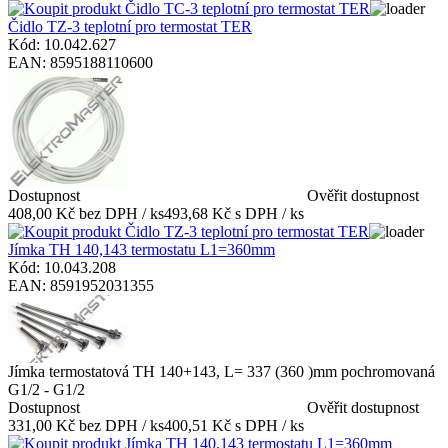
Čidlo TZ-3 teplotní pro termostat TER
Kód: 10.042.627
EAN: 8595188110600
Dostupnost
Ověřit dostupnost
408,00 Kč bez DPH / ks
493,68 Kč s DPH / ks
Jímka TH 140,143 termostatu L1=360mm
Kód: 10.043.208
EAN: 8591952031355
Jímka termostatová TH 140+143, L= 337 (360 )mm pochromovaná
G1/2 - G1/2
Dostupnost
Ověřit dostupnost
331,00 Kč bez DPH / ks
400,51 Kč s DPH / ks