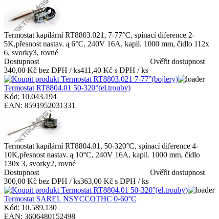
Termostat kapilární RT8803.021, 7-77°C, spínací diference 2-
5K,přesnost nastav. ą 6°C, 240V 16A, kapil. 1000 mm, čidlo 112x
6, svorky3, rovné
Dostupnost
Ověřit dostupnost
340,00 Kč bez DPH / ks
411,40 Kč s DPH / ks
Termostat RT8804.01 50-320°(el.trouby)
Kód: 10.043.194
EAN: 8591952031331
Termostat kapilární RT8804.01, 50-320°C, spínací diference 4-
10K,přesnost nastav. ą 10°C, 240V 16A, kapil. 1000 mm, čidlo
130x 3, svorky2, rovné
Dostupnost
Ověřit dostupnost
300,00 Kč bez DPH / ks
363,00 Kč s DPH / ks
Termostat SAREL NSYCCOTHC 0-60°C
Kód: 10.589.130
EAN: 3606480152498