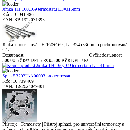
Jímka TH 160,169 termostatu L1=315mm
Kód: 10.041.486
EAN: 8591952031393
Jímka termostatová TH 160+169 , L= 324 (336 )mm pochromovaná
G1/2
Dostupnost
Ověřit dostupnost
300,00 Kč bez DPH / ks
363,00 Kč s DPH / ks
Spínač 3292U-A00003 pro termostat
Kód: 10.739.469
EAN: 8592624049401
Přístroje | Termostaty | Přístroj spínací, pro univerzální termostaty a
spínací hodiny || Pro ovládací jednotku univerzálního otočného