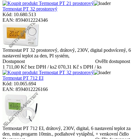
Termostat PT 32 prostorový
Kód: 10.680.513
EAN: 8594012224346
Termostat PT 32 prostorový, drátový, 230V, digital podsvícený, 6
nastavení teplot za den, PI systém,
Dostupnost
Ověřit dostupnost
1 711,00 Kč bez DPH / ks
2 070,31 Kč s DPH / ks
Termostat PT 712 EI
Kód: 10.065.694
EAN: 8594012226166
Termostat PT 712 EI, drátový, 230V, digital, 6 nastavení teplot za
den, min.progarm 10min., podlahové vytápění, + venkovní čidlo