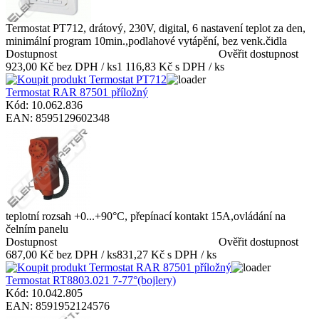
Termostat PT712, drátový, 230V, digital, 6 nastavení teplot za den,
minimální program 10min.,podlahové vytápění, bez venk.čidla
Dostupnost
Ověřit dostupnost
923,00 Kč bez DPH / ks
1 116,83 Kč s DPH / ks
Termostat RAR 87501 příložný
Kód: 10.062.836
EAN: 8595129602348
teplotní rozsah +0...+90°C, přepínací kontakt 15A,ovládání na
čelním panelu
Dostupnost
Ověřit dostupnost
687,00 Kč bez DPH / ks
831,27 Kč s DPH / ks
Termostat RT8803.021 7-77°(bojlery)
Kód: 10.042.805
EAN: 8591952124576