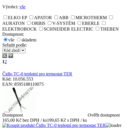
Výrobci:
vše
ELKO EP
APATOR
ABB
MICROTHERM
AURATON
ORBIS
V-SYSTÉM
EBERLE
ELEKTROBOCK
SCHNEIDER ELECTRIC
THEBEN
Dostupnost:
vše
skladem
Seřadit podle
:
1
2
Čidlo TC-0 teplotní pro termostat TER
Kód: 10.056.553
EAN: 8595188110075
Dostupnost
Ověřit dostupnost
165,00 Kč bez DPH / ks
199,65 Kč s DPH / ks