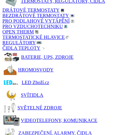
TERMOSTATY, REGULÁTORY, ČIDLA
DRÁTOVÉ TERMOSTATY
BEZDRÁTOVÉ TERMOSTATY
PRO PODLAHOVÉ VYTÁPĚNÍ
PRO VZDUCHOTECHNIKU
OPEN THERM
TERMOSTATICKÉ HLAVICE
REGULÁTORY
ČIDLA TEPLOTY
BATERIE, UPS, ZDROJE
HROMOSVODY
LED Zboží.cz
SVÍTIDLA
SVĚTELNÉ ZDROJE
VIDEOTELEFONY, KOMUNIKACE
ZABEZPEČENÍ, ALARMY, ČIDLA