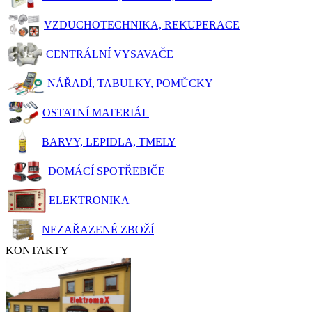
VZDUCHOTECHNIKA, REKUPERACE
CENTRÁLNÍ VYSAVAČE
NÁŘADÍ, TABULKY, POMŮCKY
OSTATNÍ MATERIÁL
BARVY, LEPIDLA, TMELY
DOMÁCÍ SPOTŘEBIČE
ELEKTRONIKA
NEZAŘAZENÉ ZBOŽÍ
KONTAKTY