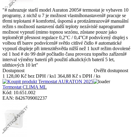
"# nahrazuje starší model Auraton 2005# termostat je vybaven 10
programy, z nichž u 7 je možnost vlastníhonastavení# pracuje se
třemi teplotami # komfortní, úsporná a protizámrazová# manuální
režim s možností nastavení další teploty nezávislé naprogramu#
možnost vypnutí (mimo topnou sezónu, zůstane pouze jako
teploměr)# přesnost regulace 0,2°C / 0,4°C# podsvícený displej s
volbou tří barev podsvícení# světlo citlivé čidlo # automatické
vypnutí displeje při intenzitěsvětla nižší než 1 lux# režim dovolené
od 1 hod # do 99 dní# počítadlo času provozu topného zařízení#
interval výměny baterií při použití alkalických baterií 5 let,
ulithiových 10 let"
Dostupnost
Ověřit dostupnost
1 128,00 Kč bez DPH / ks
1 364,88 Kč s DPH / ks
Termostat CLIMA ML
Kód: 10.651.002
EAN: 8426709002237