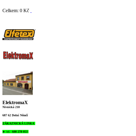
Celkem: 0 Kč
ElektromaX
Nivnická 218
687 62 Dolní Němčí
ZÁKAZNICKÁ LINKA
►
tel.
608 278 053