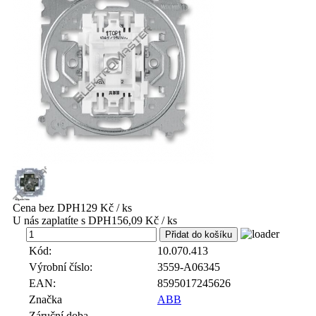
Cena bez DPH
129 Kč / ks
U nás zaplatíte s DPH
156,09 Kč / ks
ks
Kód:
10.070.413
Výrobní číslo:
3559-A06345
EAN:
8595017245626
Značka
ABB
Záruční doba