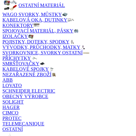
OSTATNÍ MATERIÁL
WAGO SVORKY, MŮSTKY
KABELOVÁ OKA, DUTINKY
KONEKTORY
SPOJOVACÍ MATERIÁL, PÁSKY
IZOLAČKY
POJISTKY, DOTEKY, SPODKY
VÝVODKY, PRŮCHODKY, MATKY
SVORKOVNICE, SVORKY OSTATNÍ
PŘÍCHYTKY
SMRŠŤOVAČKY
KABELOVÉ SPOJKY
NEZAŘAZENÉ ZBOŽÍ
ABB
LOVATO
SCHNEIDER ELECTRIC
OBECNÝ VÝROBCE
SOLIGHT
HAGER
CIMCO
PROTEC
TELEMECANIQUE
OSTATNÍ