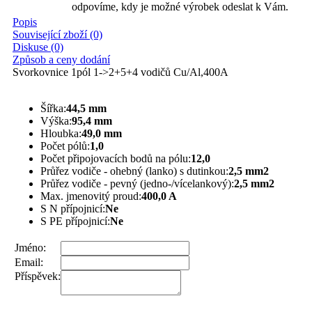
odpovíme, kdy je možné výrobek odeslat k Vám.
Popis
Související zboží (0)
Diskuse (0)
Způsob a ceny dodání
Svorkovnice 1pól 1->2+5+4 vodičů Cu/Al,400A
Šířka:
44,5 mm
Výška:
95,4 mm
Hloubka:
49,0 mm
Počet pólů:
1,0
Počet připojovacích bodů na pólu:
12,0
Průřez vodiče - ohebný (lanko) s dutinkou:
2,5 mm2
Průřez vodiče - pevný (jedno-/vícelankový):
2,5 mm2
Max. jmenovitý proud:
400,0 A
S N přípojnicí:
Ne
S PE přípojnicí:
Ne
Jméno:
Email:
Příspěvek: