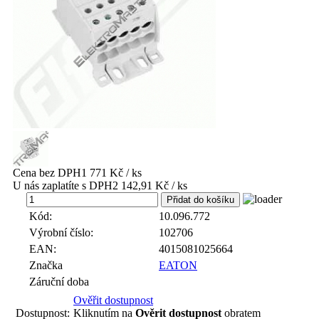
Cena bez DPH
1 771 Kč / ks
U nás zaplatíte s DPH
2 142,91 Kč / ks
ks
Kód:
10.096.772
Výrobní číslo:
102706
EAN:
4015081025664
Značka
EATON
Záruční doba
Ověřit dostupnost
Dostupnost:
Kliknutím na
Ověrit dostupnost
obratem