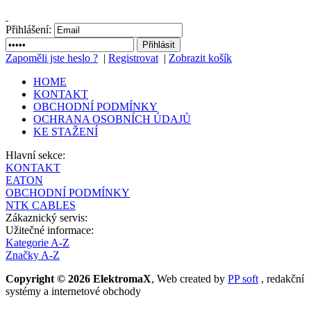
Přihlášení:
Zapoměli jste heslo ?
|
Registrovat
|
Zobrazit košík
HOME
KONTAKT
OBCHODNÍ PODMÍNKY
OCHRANA OSOBNÍCH ÚDAJŮ
KE STAŽENÍ
Hlavní sekce:
KONTAKT
EATON
OBCHODNÍ PODMÍNKY
NTK CABLES
Zákaznický servis:
Užitečné informace:
Kategorie A-Z
Značky A-Z
Copyright © 2026 ElektromaX
, Web created by
PP soft
, redakční
systémy a internetové obchody