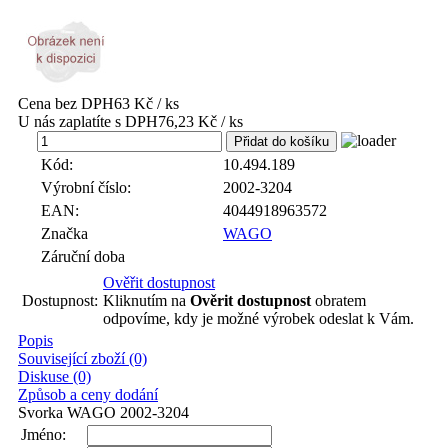
Cena bez DPH
63 Kč / ks
U nás zaplatíte s DPH
76,23 Kč / ks
ks
Kód:
10.494.189
Výrobní číslo:
2002-3204
EAN:
4044918963572
Značka
WAGO
Záruční doba
Ověřit dostupnost
Dostupnost:
Kliknutím na
Ověrit dostupnost
obratem
odpovíme, kdy je možné výrobek odeslat k Vám.
Popis
Související zboží (0)
Diskuse (0)
Způsob a ceny dodání
Svorka WAGO 2002-3204
Jméno: