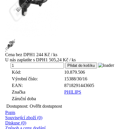
Cena bez DPH
1 244 Kč / ks
U nás zaplatíte s DPH
1 505,24 Kč / ks
ks
Kód:
10.879.506
Výrobní číslo:
15388/30/16
EAN:
8718291443605
Značka
PHILIPS
Záruční doba
Dostupnost:
Ověřit dostupnost
Popis
Související zboží (0)
Diskuse (0)
Způsob a ceny dodání