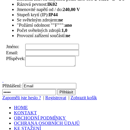
Rázová pevnost:
IK02
Jmenovité napětí od / do:
240,00 V
Stupeň krytí (IP):
IP44
Se světelným zdrojem:
ne
"Požární odolnost ""F""":
ano
Počet světelných zdrojů:
1,0
Provozní zařízení součástí:
ne
Jméno:
Email:
Příspěvek:
Přihlášení:
Zapoměli jste heslo ?
|
Registrovat
|
Zobrazit košík
HOME
KONTAKT
OBCHODNÍ PODMÍNKY
OCHRANA OSOBNÍCH ÚDAJŮ
KE STAŽENÍ