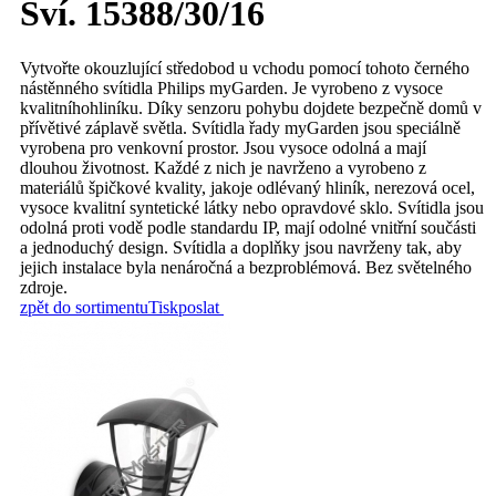
Sví. 15388/30/16
Vytvořte okouzlující středobod u vchodu pomocí tohoto černého
nástěnného svítidla Philips myGarden. Je vyrobeno z vysoce
kvalitníhohliníku. Díky senzoru pohybu dojdete bezpečně domů v
přívětivé záplavě světla. Svítidla řady myGarden jsou speciálně
vyrobena pro venkovní prostor. Jsou vysoce odolná a mají
dlouhou životnost. Každé z nich je navrženo a vyrobeno z
materiálů špičkové kvality, jakoje odlévaný hliník, nerezová ocel,
vysoce kvalitní syntetické látky nebo opravdové sklo. Svítidla jsou
odolná proti vodě podle standardu IP, mají odolné vnitřní součásti
a jednoduchý design. Svítidla a doplňky jsou navrženy tak, aby
jejich instalace byla nenáročná a bezproblémová. Bez světelného
zdroje.
zpět do sortimentu
Tisk
poslat