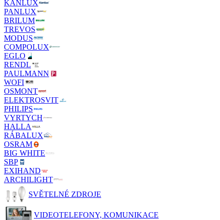
KANLUX
PANLUX
BRILUM
TREVOS
MODUS
COMPOLUX
EGLO
RENDL
PAULMANN
WOFI
OSMONT
ELEKTROSVIT
PHILIPS
VYRTYCH
HALLA
RÁBALUX
OSRAM
BIG WHITE
SBP
EXIHAND
ARCHILIGHT
SVĚTELNÉ ZDROJE
VIDEOTELEFONY, KOMUNIKACE