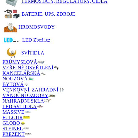
TERMOSTATY, REGULÁTORY, ČIDLA
BATERIE, UPS, ZDROJE
HROMOSVODY
LED Zboží.cz
SVÍTIDLA
PRŮMYSLOVÁ
VEŘEJNÉ OSVĚTLENÍ
KANCELÁŘSKÁ
NOUZOVÁ
BYTOVÁ
VENKOVNÍ, ZAHRADNÍ
VÁNOČNÍ OZDOBY
NÁHRADNÍ SKLA
LED SVÍTIDLA
MASSIVE
FULGUR
GLOBO
STEINEL
PREZENT