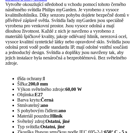
Vytvořte okouzlující středobod u vchodu pomocí tohoto černého
nástěnného svítidla Philips myGarden. Je vyrobeno z vysoce
kvalitníhohliníku. Díky senzoru pohybu dojdete bezpečně domů v
přívětivé záplavě světla. Svítidla řady myGarden jsou speciálně
vyrobena pro venkovní prostor. Jsou vysoce odolná a mají
dlouhou životnost. Každé z nich je navrženo a vyrobeno z
materiálů špičkové kvality, jakoje odlévaný hliník, nerezová ocel,
vysoce kvalitní syntetické látky nebo opravdové sklo. Svítidla jsou
odolná proti vodě podle standardu IP, mají odolné vnitřní součásti
a jednoduchý design. Svítidla a doplňky jsou navrženy tak, aby
jejich instalace byla nenáročná a bezproblémová. Bez světelného
zdroje.
třída ochrany:
I
Šířka:
200,0 mm
Výkon světelného zdroje:
60,00 W
Objímka:
E27
Barva krytu:
Černá
Stmívatelný:
ano
S pohybovým čidlem:
ano
Materiál pouzdra:
Hliník
Světelný zdroj:
Ostatní, jiné
Typ svítidla:
Ostatní, jiné
Zkouška žhavou smyčkou podle IEC 695-2-1:
650° C - 5 s