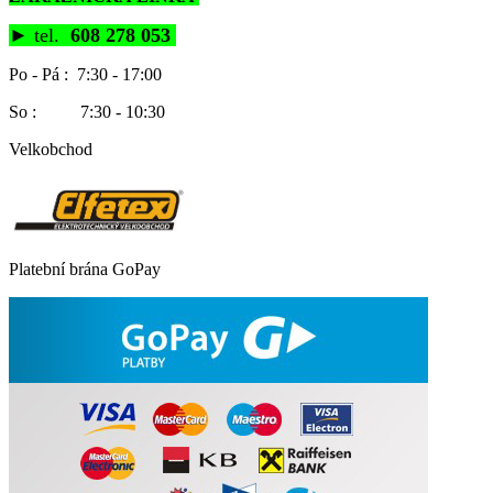
►
tel.
608 278 053
Po - Pá : 7:30 - 17:00
So : 7:30 - 10:30
Velkobchod
Platební brána GoPay