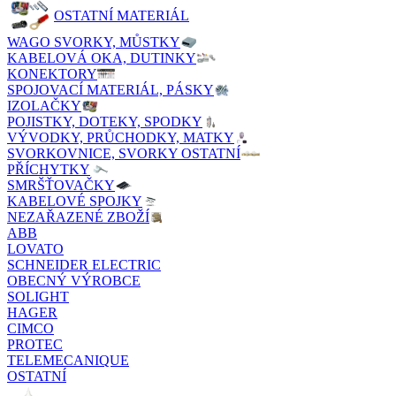
OSTATNÍ MATERIÁL
WAGO SVORKY, MŮSTKY
KABELOVÁ OKA, DUTINKY
KONEKTORY
SPOJOVACÍ MATERIÁL, PÁSKY
IZOLAČKY
POJISTKY, DOTEKY, SPODKY
VÝVODKY, PRŮCHODKY, MATKY
SVORKOVNICE, SVORKY OSTATNÍ
PŘÍCHYTKY
SMRŠŤOVAČKY
KABELOVÉ SPOJKY
NEZAŘAZENÉ ZBOŽÍ
ABB
LOVATO
SCHNEIDER ELECTRIC
OBECNÝ VÝROBCE
SOLIGHT
HAGER
CIMCO
PROTEC
TELEMECANIQUE
OSTATNÍ