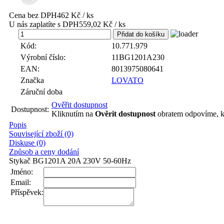
Cena bez DPH
462 Kč / ks
U nás zaplatíte s DPH
559,02 Kč / ks
ks
Kód:
10.771.979
Výrobní číslo:
11BG1201A230
EAN:
8013975080641
Značka
LOVATO
Záruční doba
Ověřit dostupnost
Dostupnost:
Kliknutím na
Ověrit dostupnost
obratem odpovíme, k
Popis
Související zboží (0)
Diskuse (0)
Způsob a ceny dodání
Stykač BG1201A 20A 230V 50-60Hz
Jméno:
Email:
Příspěvek: