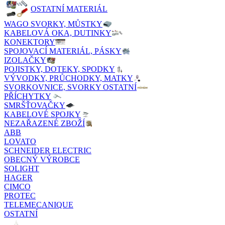
OSTATNÍ MATERIÁL
WAGO SVORKY, MŮSTKY
KABELOVÁ OKA, DUTINKY
KONEKTORY
SPOJOVACÍ MATERIÁL, PÁSKY
IZOLAČKY
POJISTKY, DOTEKY, SPODKY
VÝVODKY, PRŮCHODKY, MATKY
SVORKOVNICE, SVORKY OSTATNÍ
PŘÍCHYTKY
SMRŠŤOVAČKY
KABELOVÉ SPOJKY
NEZAŘAZENÉ ZBOŽÍ
ABB
LOVATO
SCHNEIDER ELECTRIC
OBECNÝ VÝROBCE
SOLIGHT
HAGER
CIMCO
PROTEC
TELEMECANIQUE
OSTATNÍ