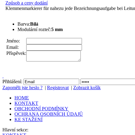
Způsob a ceny dodání
Klemmenmarkierer für nahezu jede Bezeichnungsaufgabe bei Leitu
Barva:
Bílá
Modulární rozteč:
5 mm
Jméno:
Email:
Příspěvek:
Přihlášení:
Zapoměli jste heslo ?
|
Registrovat
|
Zobrazit košík
HOME
KONTAKT
OBCHODNÍ PODMÍNKY
OCHRANA OSOBNÍCH ÚDAJŮ
KE STAŽENÍ
Hlavní sekce: