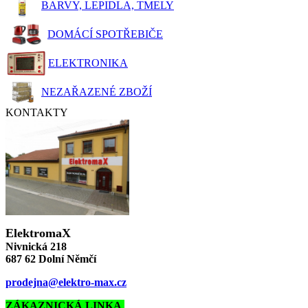
BARVY, LEPIDLA, TMELY
DOMÁCÍ SPOTŘEBIČE
ELEKTRONIKA
NEZAŘAZENÉ ZBOŽÍ
KONTAKTY
ElektromaX
Nivnická 218
687 62 Dolní Němčí
prodejna@elektro-max.cz
ZÁKAZNICKÁ LINKA