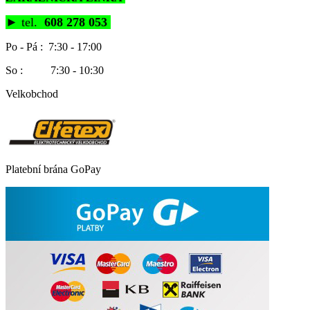
►
tel.
608 278 053
Po - Pá : 7:30 - 17:00
So : 7:30 - 10:30
Velkobchod
Platební brána GoPay