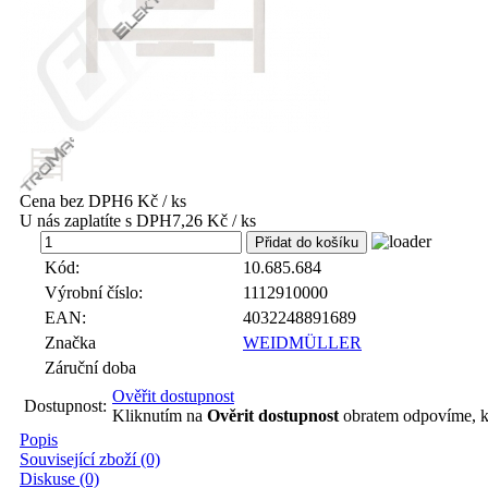
Cena bez DPH
6 Kč / ks
U nás zaplatíte s DPH
7,26 Kč / ks
ks
Kód:
10.685.684
Výrobní číslo:
1112910000
EAN:
4032248891689
Značka
WEIDMÜLLER
Záruční doba
Ověřit dostupnost
Dostupnost:
Kliknutím na
Ověrit dostupnost
obratem odpovíme, k
Popis
Související zboží (0)
Diskuse (0)