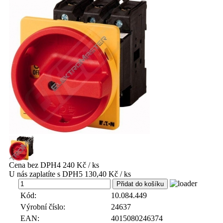
Cena bez DPH
4 240 Kč / ks
U nás zaplatíte s DPH
5 130,40 Kč / ks
ks
Kód:
10.084.449
Výrobní číslo:
24637
EAN:
4015080246374