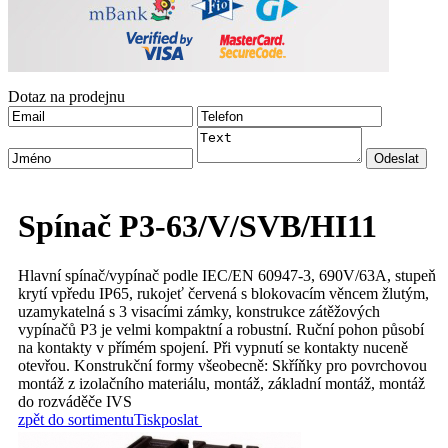
Dotaz na prodejnu
Spínač P3-63/V/SVB/HI11
Hlavní spínač/vypínač podle IEC/EN 60947-3, 690V/63A, stupeň
krytí vpředu IP65, rukojeť červená s blokovacím věncem žlutým,
uzamykatelná s 3 visacími zámky, konstrukce zátěžových
vypínačů P3 je velmi kompaktní a robustní. Ruční pohon působí
na kontakty v přímém spojení. Při vypnutí se kontakty nuceně
otevřou. Konstrukční formy všeobecně: Skříňky pro povrchovou
montáž z izolačního materiálu, montáž, základní montáž, montáž
do rozváděče IVS
zpět do sortimentu
Tisk
poslat