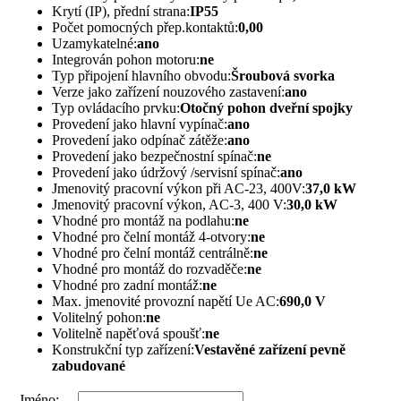
Krytí (IP), přední strana:
IP55
Počet pomocných přep.kontaktů:
0,00
Uzamykatelné:
ano
Integrován pohon motoru:
ne
Typ připojení hlavního obvodu:
Šroubová svorka
Verze jako zařízení nouzového zastavení:
ano
Typ ovládacího prvku:
Otočný pohon dveřní spojky
Provedení jako hlavní vypínač:
ano
Provedení jako odpínač zátěže:
ano
Provedení jako bezpečnostní spínač:
ne
Provedení jako údržový /servisní spínač:
ano
Jmenovitý pracovní výkon při AC-23, 400V:
37,0 kW
Jmenovitý pracovní výkon, AC-3, 400 V:
30,0 kW
Vhodné pro montáž na podlahu:
ne
Vhodné pro čelní montáž 4-otvory:
ne
Vhodné pro čelní montáž centrálně:
ne
Vhodné pro montáž do rozvaděče:
ne
Vhodné pro zadní montáž:
ne
Max. jmenovité provozní napětí Ue AC:
690,0 V
Volitelný pohon:
ne
Volitelně napěťová spoušť:
ne
Konstrukční typ zařízení:
Vestavěné zařízení pevně
zabudované
Jméno: