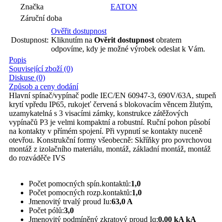
Značka
EATON
Záruční doba
Ověřit dostupnost
Dostupnost:
Kliknutím na
Ověrit dostupnost
obratem
odpovíme, kdy je možné výrobek odeslat k Vám.
Popis
Související zboží (0)
Diskuse (0)
Způsob a ceny dodání
Hlavní spínač/vypínač podle IEC/EN 60947-3, 690V/63A, stupeň
krytí vpředu IP65, rukojeť červená s blokovacím věncem žlutým,
uzamykatelná s 3 visacími zámky, konstrukce zátěžových
vypínačů P3 je velmi kompaktní a robustní. Ruční pohon působí
na kontakty v přímém spojení. Při vypnutí se kontakty nuceně
otevřou. Konstrukční formy všeobecně: Skříňky pro povrchovou
montáž z izolačního materiálu, montáž, základní montáž, montáž
do rozváděče IVS
Počet pomocných spín.kontaktů:
1,0
Počet pomocných rozp.kontaktů:
1,0
Jmenovitý trvalý proud Iu:
63,0 A
Počet pólů:
3,0
Jmenovitý podmíněný zkratový proud Iq:
0,00 kA kA