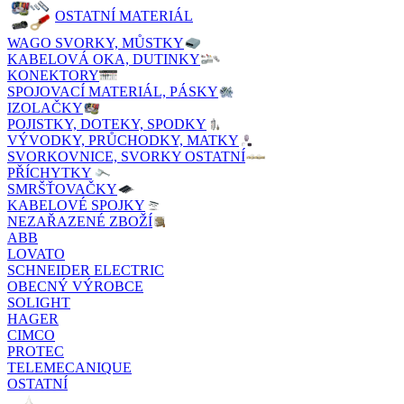
OSTATNÍ MATERIÁL
WAGO SVORKY, MŮSTKY
KABELOVÁ OKA, DUTINKY
KONEKTORY
SPOJOVACÍ MATERIÁL, PÁSKY
IZOLAČKY
POJISTKY, DOTEKY, SPODKY
VÝVODKY, PRŮCHODKY, MATKY
SVORKOVNICE, SVORKY OSTATNÍ
PŘÍCHYTKY
SMRŠŤOVAČKY
KABELOVÉ SPOJKY
NEZAŘAZENÉ ZBOŽÍ
ABB
LOVATO
SCHNEIDER ELECTRIC
OBECNÝ VÝROBCE
SOLIGHT
HAGER
CIMCO
PROTEC
TELEMECANIQUE
OSTATNÍ