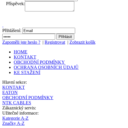
Příspěvek:
Přihlášení:
Zapoměli jste heslo ?
|
Registrovat
|
Zobrazit košík
HOME
KONTAKT
OBCHODNÍ PODMÍNKY
OCHRANA OSOBNÍCH ÚDAJŮ
KE STAŽENÍ
Hlavní sekce:
KONTAKT
EATON
OBCHODNÍ PODMÍNKY
NTK CABLES
Zákaznický servis:
Užitečné informace:
Kategorie A-Z
Značky A-Z