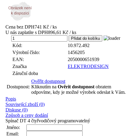
Cena bez DPH
741 Kč / ks
U nás zaplatíte s DPH
896,61 Kč / ks
ks
Kód:
10.972.492
Výrobní číslo:
1456205
EAN:
2050000651939
Značka
ELEKTRODESIGN
Záruční doba
Ověřit dostupnost
Dostupnost:
Kliknutím na
Ověrit dostupnost
obratem
odpovíme, kdy je možné výrobek odeslat k Vám.
Popis
Související zboží (0)
Diskuse (0)
Způsob a ceny dodání
Spínač DT 4 čtyřvodičový programovatelný
Jméno:
Email: