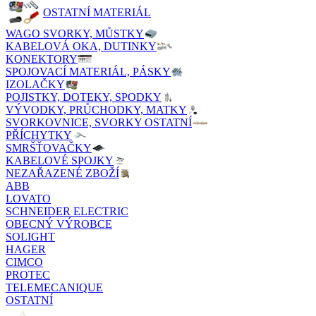
OSTATNÍ MATERIÁL
WAGO SVORKY, MŮSTKY
KABELOVÁ OKA, DUTINKY
KONEKTORY
SPOJOVACÍ MATERIÁL, PÁSKY
IZOLAČKY
POJISTKY, DOTEKY, SPODKY
VÝVODKY, PRŮCHODKY, MATKY
SVORKOVNICE, SVORKY OSTATNÍ
PŘÍCHYTKY
SMRŠŤOVAČKY
KABELOVÉ SPOJKY
NEZAŘAZENÉ ZBOŽÍ
ABB
LOVATO
SCHNEIDER ELECTRIC
OBECNÝ VÝROBCE
SOLIGHT
HAGER
CIMCO
PROTEC
TELEMECANIQUE
OSTATNÍ