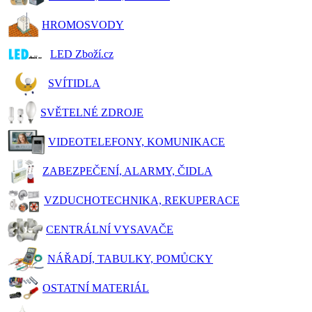
HROMOSVODY
LED Zboží.cz
SVÍTIDLA
SVĚTELNÉ ZDROJE
VIDEOTELEFONY, KOMUNIKACE
ZABEZPEČENÍ, ALARMY, ČIDLA
VZDUCHOTECHNIKA, REKUPERACE
CENTRÁLNÍ VYSAVAČE
NÁŘADÍ, TABULKY, POMŮCKY
OSTATNÍ MATERIÁL