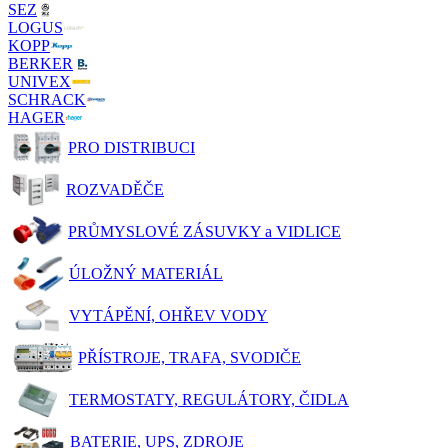
SEZ
LOGUS
KOPP
BERKER
UNIVEX
SCHRACK
HAGER
PRO DISTRIBUCI
ROZVADĚČE
PRŮMYSLOVÉ ZÁSUVKY a VIDLICE
ÚLOŽNÝ MATERIÁL
VYTÁPĚNÍ, OHŘEV VODY
PŘÍSTROJE, TRAFA, SVODIČE
TERMOSTATY, REGULÁTORY, ČIDLA
BATERIE, UPS, ZDROJE