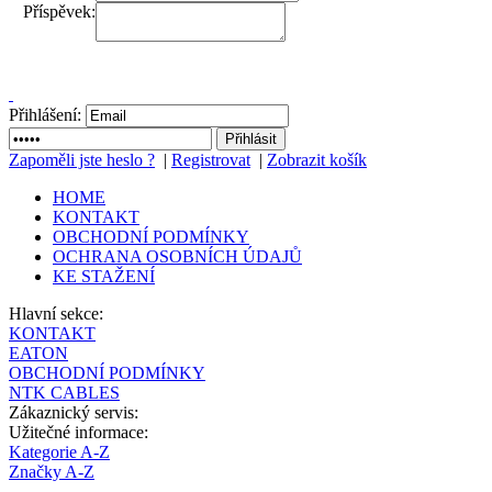
Příspěvek:
Přihlášení:
Zapoměli jste heslo ?
|
Registrovat
|
Zobrazit košík
HOME
KONTAKT
OBCHODNÍ PODMÍNKY
OCHRANA OSOBNÍCH ÚDAJŮ
KE STAŽENÍ
Hlavní sekce:
KONTAKT
EATON
OBCHODNÍ PODMÍNKY
NTK CABLES
Zákaznický servis:
Užitečné informace:
Kategorie A-Z
Značky A-Z