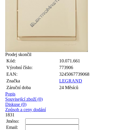
Prodej skončil
Kód:
10.071.661
Výrobní číslo:
773906
EAN:
3245067739068
Značka
LEGRAND
Záruční doba
24 Měsíců
Popis
Související zboží (0)
Diskuse (0)
Způsob a ceny dodání
1831
Jméno:
Email: