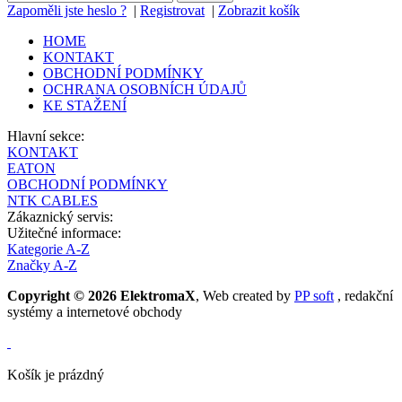
Zapoměli jste heslo ?
|
Registrovat
|
Zobrazit košík
HOME
KONTAKT
OBCHODNÍ PODMÍNKY
OCHRANA OSOBNÍCH ÚDAJŮ
KE STAŽENÍ
Hlavní sekce:
KONTAKT
EATON
OBCHODNÍ PODMÍNKY
NTK CABLES
Zákaznický servis:
Užitečné informace:
Kategorie A-Z
Značky A-Z
Copyright © 2026 ElektromaX
, Web created by
PP soft
, redakční
systémy a internetové obchody
Košík je prázdný