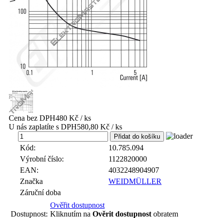
Cena bez DPH
480 Kč / ks
U nás zaplatíte s DPH
580,80 Kč / ks
ks
Kód:
10.785.094
Výrobní číslo:
1122820000
EAN:
4032248904907
Značka
WEIDMÜLLER
Záruční doba
Ověřit dostupnost
Dostupnost:
Kliknutím na
Ověrit dostupnost
obratem