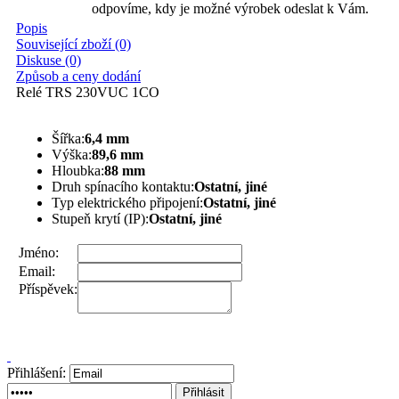
odpovíme, kdy je možné výrobek odeslat k Vám.
Popis
Související zboží (0)
Diskuse (0)
Způsob a ceny dodání
Relé TRS 230VUC 1CO
Šířka:
6,4 mm
Výška:
89,6 mm
Hloubka:
88 mm
Druh spínacího kontaktu:
Ostatní, jiné
Typ elektrického připojení:
Ostatní, jiné
Stupeň krytí (IP):
Ostatní, jiné
Jméno:
Email:
Příspěvek:
Přihlášení: