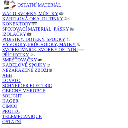
OSTATNÍ MATERIÁL
WAGO SVORKY, MŮSTKY
KABELOVÁ OKA, DUTINKY
KONEKTORY
SPOJOVACÍ MATERIÁL, PÁSKY
IZOLAČKY
POJISTKY, DOTEKY, SPODKY
VÝVODKY, PRŮCHODKY, MATKY
SVORKOVNICE, SVORKY OSTATNÍ
PŘÍCHYTKY
SMRŠŤOVAČKY
KABELOVÉ SPOJKY
NEZAŘAZENÉ ZBOŽÍ
ABB
LOVATO
SCHNEIDER ELECTRIC
OBECNÝ VÝROBCE
SOLIGHT
HAGER
CIMCO
PROTEC
TELEMECANIQUE
OSTATNÍ