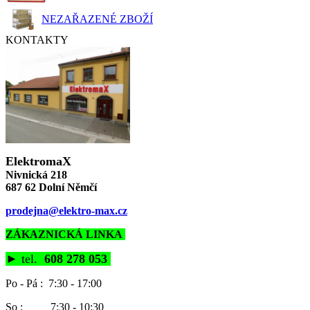
NEZAŘAZENÉ ZBOŽÍ
KONTAKTY
ElektromaX
Nivnická 218
687 62 Dolní Němčí
prodejna@elektro-max.cz
ZÁKAZNICKÁ LINKA
►
tel.
608 278 053
Po - Pá : 7:30 - 17:00
So : 7:30 - 10:30