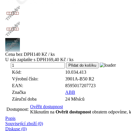
Cena bez DPH
140 Kč / ks
U nás zaplatíte s DPH
169,40 Kč / ks
ks
Kód:
10.034.413
Výrobní číslo:
3901A-B50 R2
EAN:
8595017207723
Značka
ABB
Záruční doba
24 Měsíců
Ověřit dostupnost
Dostupnost:
Kliknutím na
Ověrit dostupnost
obratem odpovíme, k
Popis
Související zboží (0)
Diskuse (0)