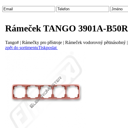
Rámeček TANGO 3901A-B50R
Tango# | Rámečky pro přístroje | Rámeček vodorovný pětinásobný |
zpět do sortimentu
Tisk
poslat