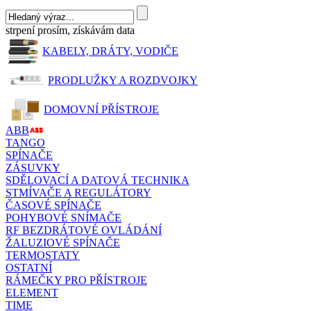
strpení prosím, získávám data
KABELY, DRÁTY, VODIČE
PRODLUŽKY A ROZDVOJKY
DOMOVNÍ PŘÍSTROJE
ABB
TANGO
SPÍNAČE
ZÁSUVKY
SDĚLOVACÍ A DATOVÁ TECHNIKA
STMÍVAČE A REGULÁTORY
ČASOVÉ SPÍNAČE
POHYBOVÉ SNÍMAČE
RF BEZDRÁTOVÉ OVLÁDÁNÍ
ŽALUZIOVÉ SPÍNAČE
TERMOSTATY
OSTATNÍ
RÁMEČKY PRO PŘÍSTROJE
ELEMENT
TIME