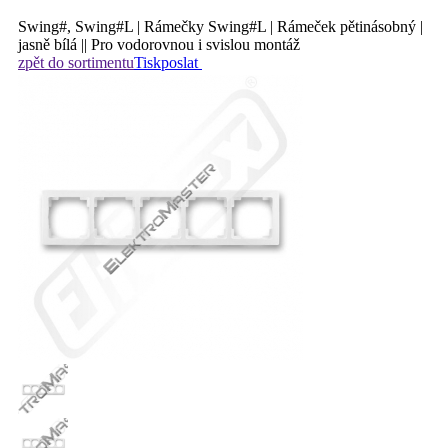
Swing#, Swing#L | Rámečky Swing#L | Rámeček pětinásobný |
jasně bílá || Pro vodorovnou i svislou montáž
zpět do sortimentu
Tisk
poslat