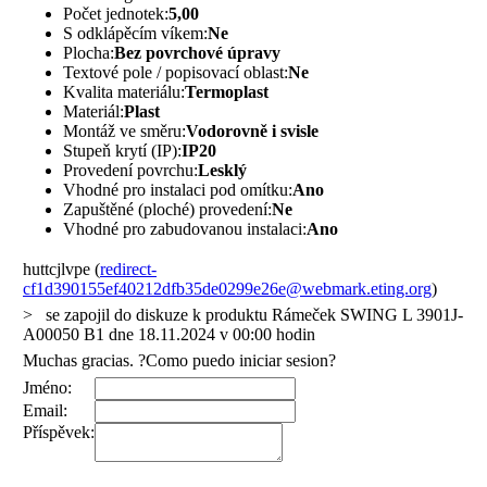
Počet jednotek:
5,00
S odklápěcím víkem:
Ne
Plocha:
Bez povrchové úpravy
Textové pole / popisovací oblast:
Ne
Kvalita materiálu:
Termoplast
Materiál:
Plast
Montáž ve směru:
Vodorovně i svisle
Stupeň krytí (IP):
IP20
Provedení povrchu:
Lesklý
Vhodné pro instalaci pod omítku:
Ano
Zapuštěné (ploché) provedení:
Ne
Vhodné pro zabudovanou instalaci:
Ano
huttcjlvpe (
redirect-
cf1d390155ef40212dfb35de0299e26e@webmark.eting.org
)
> se zapojil do diskuze k produktu Rámeček SWING L 3901J-
A00050 B1 dne 18.11.2024 v 00:00 hodin
Muchas gracias. ?Como puedo iniciar sesion?
Jméno:
Email:
Příspěvek: