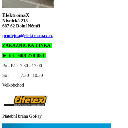
ElektromaX
Nivnická 218
687 62 Dolní Němčí
prodejna@elektro-max.cz
ZÁKAZNICKÁ LINKA
►
tel.
608 278 053
Po - Pá : 7:30 - 17:00
So : 7:30 - 10:30
Velkobchod
Platební brána GoPay