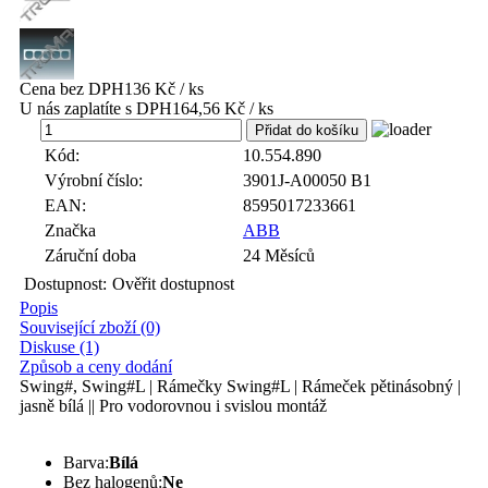
Cena bez DPH
136 Kč / ks
U nás zaplatíte s DPH
164,56 Kč / ks
ks
Kód:
10.554.890
Výrobní číslo:
3901J-A00050 B1
EAN:
8595017233661
Značka
ABB
Záruční doba
24 Měsíců
Dostupnost:
Ověřit dostupnost
Popis
Související zboží (0)
Diskuse (1)
Způsob a ceny dodání
Swing#, Swing#L | Rámečky Swing#L | Rámeček pětinásobný |
jasně bílá || Pro vodorovnou i svislou montáž
Barva:
Bílá
Bez halogenů:
Ne