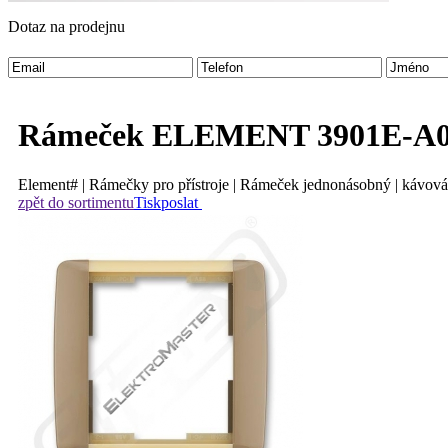
Dotaz na prodejnu
Rámeček ELEMENT 3901E-A0
Element# | Rámečky pro přístroje | Rámeček jednonásobný | kávová
zpět do sortimentu
Tisk
poslat