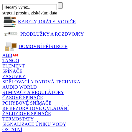
strpení prosím, získávám data
KABELY, DRÁTY, VODIČE
PRODLUŽKY A ROZDVOJKY
DOMOVNÍ PŘÍSTROJE
ABB
TANGO
ELEMENT
SPÍNAČE
ZÁSUVKY
SDĚLOVACÍ A DATOVÁ TECHNIKA
AUDIO WORLD
STMÍVAČE A REGULÁTORY
ČASOVÉ SPÍNAČE
POHYBOVÉ SNÍMAČE
RF BEZDRÁTOVÉ OVLÁDÁNÍ
ŽALUZIOVÉ SPÍNAČE
TERMOSTATY
SIGNALIZACE ÚNIKU VODY
OSTATNÍ