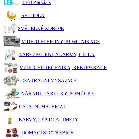
LED Zboží.cz
SVÍTIDLA
SVĚTELNÉ ZDROJE
VIDEOTELEFONY, KOMUNIKACE
ZABEZPEČENÍ, ALARMY, ČIDLA
VZDUCHOTECHNIKA, REKUPERACE
CENTRÁLNÍ VYSAVAČE
NÁŘADÍ, TABULKY, POMŮCKY
OSTATNÍ MATERIÁL
BARVY, LEPIDLA, TMELY
DOMÁCÍ SPOTŘEBIČE