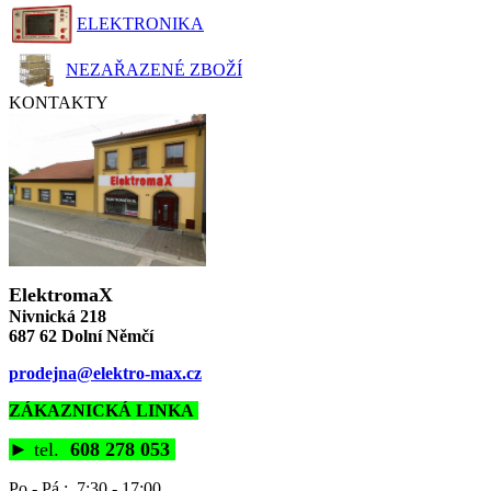
ELEKTRONIKA
NEZAŘAZENÉ ZBOŽÍ
KONTAKTY
ElektromaX
Nivnická 218
687 62 Dolní Němčí
prodejna@elektro-max.cz
ZÁKAZNICKÁ LINKA
►
tel.
608 278 053
Po - Pá : 7:30 - 17:00