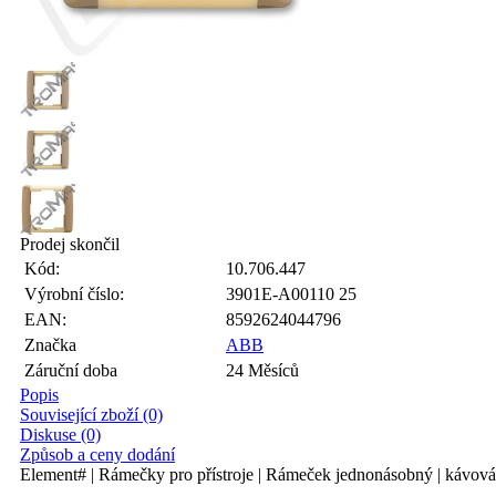
Prodej skončil
Kód:
10.706.447
Výrobní číslo:
3901E-A00110 25
EAN:
8592624044796
Značka
ABB
Záruční doba
24 Měsíců
Popis
Související zboží (0)
Diskuse (0)
Způsob a ceny dodání
Element# | Rámečky pro přístroje | Rámeček jednonásobný | kávová