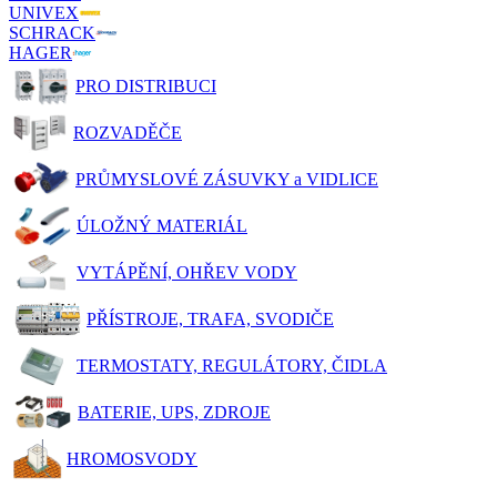
UNIVEX
SCHRACK
HAGER
PRO DISTRIBUCI
ROZVADĚČE
PRŮMYSLOVÉ ZÁSUVKY a VIDLICE
ÚLOŽNÝ MATERIÁL
VYTÁPĚNÍ, OHŘEV VODY
PŘÍSTROJE, TRAFA, SVODIČE
TERMOSTATY, REGULÁTORY, ČIDLA
BATERIE, UPS, ZDROJE
HROMOSVODY