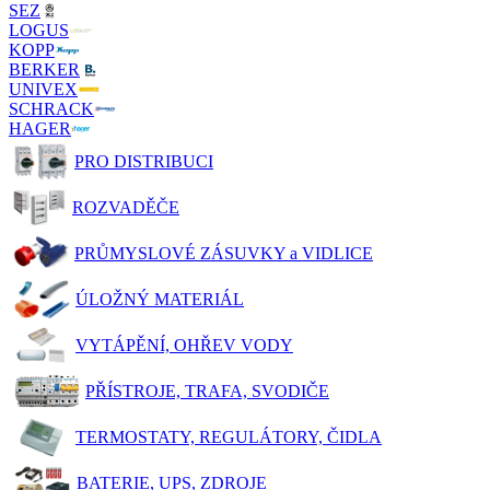
SEZ
LOGUS
KOPP
BERKER
UNIVEX
SCHRACK
HAGER
PRO DISTRIBUCI
ROZVADĚČE
PRŮMYSLOVÉ ZÁSUVKY a VIDLICE
ÚLOŽNÝ MATERIÁL
VYTÁPĚNÍ, OHŘEV VODY
PŘÍSTROJE, TRAFA, SVODIČE
TERMOSTATY, REGULÁTORY, ČIDLA
BATERIE, UPS, ZDROJE