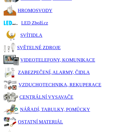
HROMOSVODY
LED Zboží.cz
SVÍTIDLA
SVĚTELNÉ ZDROJE
VIDEOTELEFONY, KOMUNIKACE
ZABEZPEČENÍ, ALARMY, ČIDLA
VZDUCHOTECHNIKA, REKUPERACE
CENTRÁLNÍ VYSAVAČE
NÁŘADÍ, TABULKY, POMŮCKY
OSTATNÍ MATERIÁL