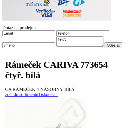
Dotaz na prodejnu
Rámeček CARIVA 773654
čtyř. bílá
CA RÁMEČEK 4-NÁSOBNÝ BÍLÝ
zpět do sortimentu
Tisk
poslat