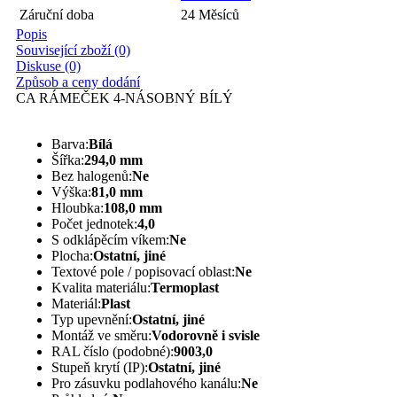
Záruční doba
24 Měsíců
Popis
Související zboží (0)
Diskuse (0)
Způsob a ceny dodání
CA RÁMEČEK 4-NÁSOBNÝ BÍLÝ
Barva:
Bílá
Šířka:
294,0 mm
Bez halogenů:
Ne
Výška:
81,0 mm
Hloubka:
108,0 mm
Počet jednotek:
4,0
S odklápěcím víkem:
Ne
Plocha:
Ostatní, jiné
Textové pole / popisovací oblast:
Ne
Kvalita materiálu:
Termoplast
Materiál:
Plast
Typ upevnění:
Ostatní, jiné
Montáž ve směru:
Vodorovně i svisle
RAL číslo (podobné):
9003,0
Stupeň krytí (IP):
Ostatní, jiné
Pro zásuvku podlahového kanálu:
Ne