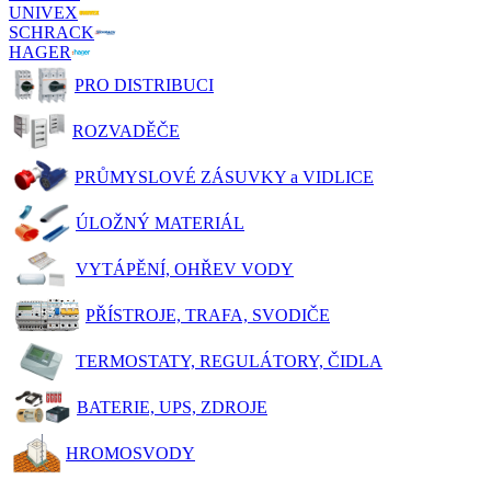
UNIVEX
SCHRACK
HAGER
PRO DISTRIBUCI
ROZVADĚČE
PRŮMYSLOVÉ ZÁSUVKY a VIDLICE
ÚLOŽNÝ MATERIÁL
VYTÁPĚNÍ, OHŘEV VODY
PŘÍSTROJE, TRAFA, SVODIČE
TERMOSTATY, REGULÁTORY, ČIDLA
BATERIE, UPS, ZDROJE
HROMOSVODY