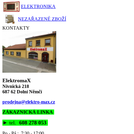
ELEKTRONIKA
NEZAŘAZENÉ ZBOŽÍ
KONTAKTY
ElektromaX
Nivnická 218
687 62 Dolní Němčí
prodejna@elektro-max.cz
ZÁKAZNICKÁ LINKA
►
tel.
608 278 053
Po - Pá : 7:30 - 17:00