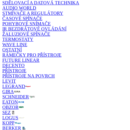
SDĚLOVACÍ A DATOVÁ TECHNIKA
AUDIO WORLD
STMÍVAČE A REGULÁTORY
ČASOVÉ SPÍNAČE
POHYBOVÉ SNÍMAČE
IR BEZDRÁTOVÉ OVLÁDÁNÍ
ŽALUZIOVÉ SPÍNAČE
TERMOSTATY
WAVE LINE
OSTATNÍ
RÁMEČKY PRO PŘÍSTROJE
FUTURE LINEAR
DECENTO
PŘÍSTROJE
PŘÍSTROJE NA POVRCH
LEVIT
LEGRAND
GIRA
SCHNEIDER
EATON
OBZOR
SEZ
LOGUS
KOPP
BERKER