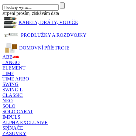
strpení prosím, získávám data
KABELY, DRÁTY, VODIČE
PRODLUŽKY A ROZDVOJKY
DOMOVNÍ PŘÍSTROJE
ABB
TANGO
ELEMENT
TIME
TIME ARBO
SWING
SWING L
CLASSIC
NEO
SOLO
SOLO CARAT
IMPULS
ALPHA EXCLUSIVE
SPÍNAČE
ZÁSUVKY