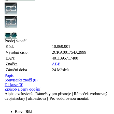
Prodej skončil
Kód:
10.069.901
Výrobní číslo:
2CKA001754A2999
EAN:
4011395717400
Značka
ABB
Záruční doba
24 Měsíců
Popis
Související zboží (0)
Diskuse (0)
Způsob a ceny dodání
Alpha exclusive# | Rámečky pro přístroje | Rámeček vodorovný
dvojnásobný | alabastrová || Pro vodorovnou montáž
Barva:
Bílá