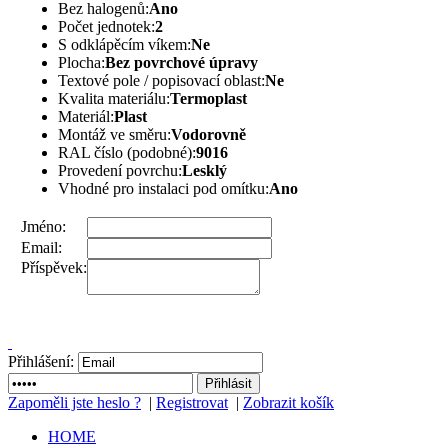
Bez halogenů:
Ano
Počet jednotek:
2
S odklápěcím víkem:
Ne
Plocha:
Bez povrchové úpravy
Textové pole / popisovací oblast:
Ne
Kvalita materiálu:
Termoplast
Materiál:
Plast
Montáž ve směru:
Vodorovně
RAL číslo (podobné):
9016
Provedení povrchu:
Lesklý
Vhodné pro instalaci pod omítku:
Ano
Jméno:
Email:
Příspěvek:
Přihlášení:
Zapoměli jste heslo ?
|
Registrovat
|
Zobrazit košík
HOME