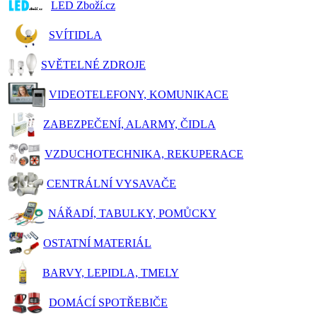
LED Zboží.cz
SVÍTIDLA
SVĚTELNÉ ZDROJE
VIDEOTELEFONY, KOMUNIKACE
ZABEZPEČENÍ, ALARMY, ČIDLA
VZDUCHOTECHNIKA, REKUPERACE
CENTRÁLNÍ VYSAVAČE
NÁŘADÍ, TABULKY, POMŮCKY
OSTATNÍ MATERIÁL
BARVY, LEPIDLA, TMELY
DOMÁCÍ SPOTŘEBIČE