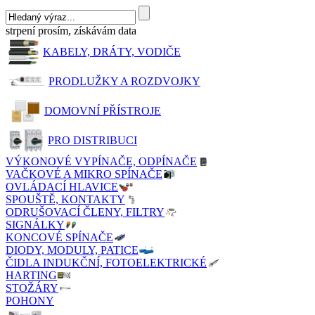
strpení prosím, získávám data
KABELY, DRÁTY, VODIČE
PRODLUŽKY A ROZDVOJKY
DOMOVNÍ PŘÍSTROJE
PRO DISTRIBUCI
VÝKONOVÉ VYPÍNAČE, ODPÍNAČE
VAČKOVÉ A MIKRO SPÍNAČE
OVLÁDACÍ HLAVICE
SPOUŠTĚ, KONTAKTY
ODRUŠOVACÍ ČLENY, FILTRY
SIGNÁLKY
KONCOVÉ SPÍNAČE
DIODY, MODULY, PATICE
ČIDLA INDUKČNÍ, FOTOELEKTRICKÉ
HARTING
STOŽÁRY
POHONY