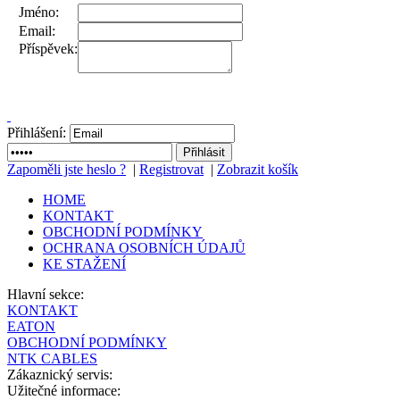
Jméno:
Email:
Příspěvek:
Přihlášení:
Zapoměli jste heslo ?
|
Registrovat
|
Zobrazit košík
HOME
KONTAKT
OBCHODNÍ PODMÍNKY
OCHRANA OSOBNÍCH ÚDAJŮ
KE STAŽENÍ
Hlavní sekce:
KONTAKT
EATON
OBCHODNÍ PODMÍNKY
NTK CABLES
Zákaznický servis:
Užitečné informace: