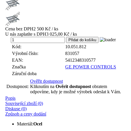
Cena bez DPH
2 500 Kč / ks
U nás zaplatíte s DPH
3 025,00 Kč / ks
ks
Kód:
10.051.812
Výrobní číslo:
831057
EAN:
5412348310577
Značka
GE POWER CONTROLS
Záruční doba
Ověřit dostupnost
Dostupnost:
Kliknutím na
Ověrit dostupnost
obratem
odpovíme, kdy je možné výrobek odeslat k Vám.
Popis
Související zboží (0)
Diskuse (0)
Způsob a ceny dodání
Materiál:
Ocel