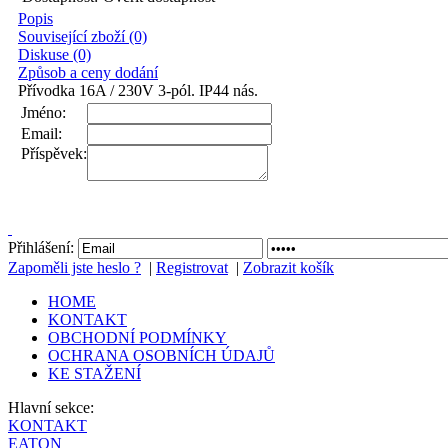
Popis
Související zboží (0)
Diskuse (0)
Způsob a ceny dodání
Přívodka 16A / 230V 3-pól. IP44 nás.
Jméno:
Email:
Příspěvek:
Přihlášení:
Zapoměli jste heslo ?
|
Registrovat
|
Zobrazit košík
HOME
KONTAKT
OBCHODNÍ PODMÍNKY
OCHRANA OSOBNÍCH ÚDAJŮ
KE STAŽENÍ
Hlavní sekce:
KONTAKT
EATON