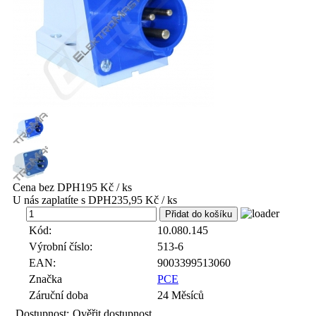
Cena bez DPH
195 Kč / ks
U nás zaplatíte s DPH
235,95 Kč / ks
ks
Kód:
10.080.145
Výrobní číslo:
513-6
EAN:
9003399513060
Značka
PCE
Záruční doba
24 Měsíců
Dostupnost:
Ověřit dostupnost