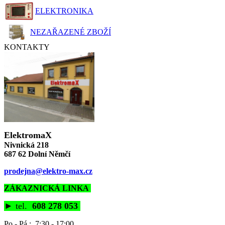
ELEKTRONIKA
NEZAŘAZENÉ ZBOŽÍ
KONTAKTY
ElektromaX
Nivnická 218
687 62 Dolní Němčí
prodejna@elektro-max.cz
ZÁKAZNICKÁ LINKA
►
tel.
608 278 053
Po - Pá : 7:30 - 17:00