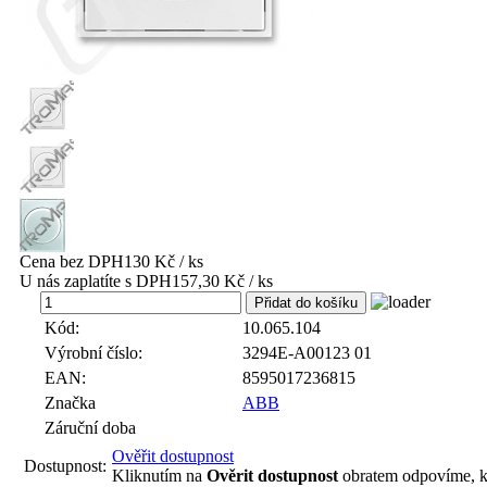
Cena bez DPH
130 Kč / ks
U nás zaplatíte s DPH
157,30 Kč / ks
ks
Kód:
10.065.104
Výrobní číslo:
3294E-A00123 01
EAN:
8595017236815
Značka
ABB
Záruční doba
Ověřit dostupnost
Dostupnost:
Kliknutím na
Ověrit dostupnost
obratem odpovíme, k