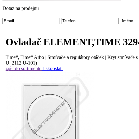
Dotaz na prodejnu
Ovladač ELEMENT,TIME 3294
Time#, Time# Arbo | Stmívače a regulátory otáček | Kryt stmívače 
U, 2112 U-101)
zpět do sortimentu
Tisk
poslat