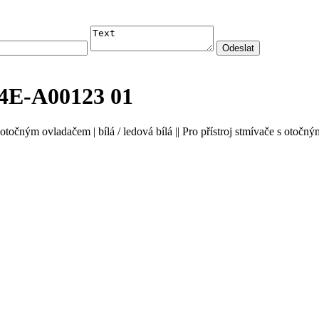
E-A00123 01
s otočným ovladačem | bílá / ledová bílá || Pro přístroj stmívače s o