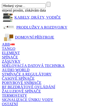
strpení prosím, získávám data
KABELY, DRÁTY, VODIČE
PRODLUŽKY A ROZDVOJKY
DOMOVNÍ PŘÍSTROJE
ABB
TANGO
ELEMENT
SPÍNAČE
ZÁSUVKY
SDĚLOVACÍ A DATOVÁ TECHNIKA
AUDIO WORLD
STMÍVAČE A REGULÁTORY
ČASOVÉ SPÍNAČE
POHYBOVÉ SNÍMAČE
RF BEZDRÁTOVÉ OVLÁDÁNÍ
ŽALUZIOVÉ SPÍNAČE
TERMOSTATY
SIGNALIZACE ÚNIKU VODY
OSTATNÍ