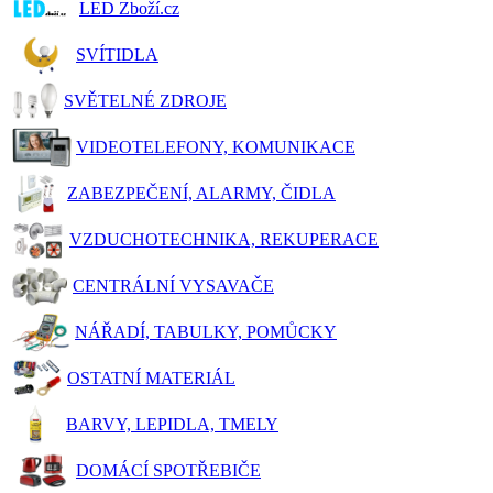
LED Zboží.cz
SVÍTIDLA
SVĚTELNÉ ZDROJE
VIDEOTELEFONY, KOMUNIKACE
ZABEZPEČENÍ, ALARMY, ČIDLA
VZDUCHOTECHNIKA, REKUPERACE
CENTRÁLNÍ VYSAVAČE
NÁŘADÍ, TABULKY, POMŮCKY
OSTATNÍ MATERIÁL
BARVY, LEPIDLA, TMELY
DOMÁCÍ SPOTŘEBIČE