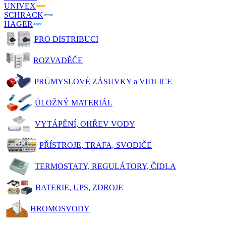
UNIVEX
SCHRACK
HAGER
PRO DISTRIBUCI
ROZVADĚČE
PRŮMYSLOVÉ ZÁSUVKY a VIDLICE
ÚLOŽNÝ MATERIÁL
VYTÁPĚNÍ, OHŘEV VODY
PŘÍSTROJE, TRAFA, SVODIČE
TERMOSTATY, REGULÁTORY, ČIDLA
BATERIE, UPS, ZDROJE
HROMOSVODY