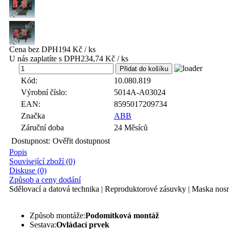
Cena bez DPH
194 Kč / ks
U nás zaplatíte s DPH
234,74 Kč / ks
ks
Kód:
10.080.819
Výrobní číslo:
5014A-A03024
EAN:
8595017209734
Značka
ABB
Záruční doba
24 Měsíců
Dostupnost:
Ověřit dostupnost
Popis
Související zboží (0)
Diskuse (0)
Způsob a ceny dodání
Sdělovací a datová technika | Reproduktorové zásuvky | Maska nosn
Způsob montáže:
Podomítková montáž
Sestava:
Ovládací prvek