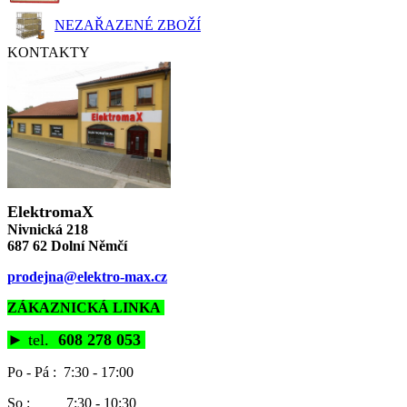
NEZAŘAZENÉ ZBOŽÍ
KONTAKTY
ElektromaX
Nivnická 218
687 62 Dolní Němčí
prodejna@elektro-max.cz
ZÁKAZNICKÁ LINKA
►
tel.
608 278 053
Po - Pá : 7:30 - 17:00
So : 7:30 - 10:30