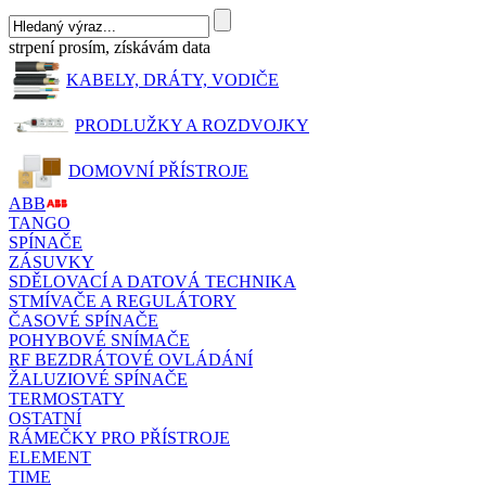
strpení prosím, získávám data
KABELY, DRÁTY, VODIČE
PRODLUŽKY A ROZDVOJKY
DOMOVNÍ PŘÍSTROJE
ABB
TANGO
SPÍNAČE
ZÁSUVKY
SDĚLOVACÍ A DATOVÁ TECHNIKA
STMÍVAČE A REGULÁTORY
ČASOVÉ SPÍNAČE
POHYBOVÉ SNÍMAČE
RF BEZDRÁTOVÉ OVLÁDÁNÍ
ŽALUZIOVÉ SPÍNAČE
TERMOSTATY
OSTATNÍ
RÁMEČKY PRO PŘÍSTROJE
ELEMENT
TIME