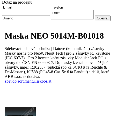
Dotaz na prodejnu
Maska NEO 5014M-B01018
Sdělovací a datová technika | Datové (komunikační) zásuvky |
Masky nosné pro Neo#, Neo# Tech | pro 2 zásuvky RJ keystone
(IEC 607-7) || Pro 2 komunikační zásuvky Modular Jack RJ. s
otvory dle ČSN EN 60 603-7. Do masky lze zabudovat též jiné
zásuvky, např.: R302537 (optická spojka SCRJ # fa Reichle &
De-Massari), KJ588 (RJ 45-8 Cat. 5e # fa Panduit) a další, které
ABB s.r.o. nedodává.
zpět do sortimentu
Tisk
poslat