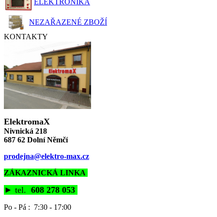
ELEKTRONIKA
NEZAŘAZENÉ ZBOŽÍ
KONTAKTY
ElektromaX
Nivnická 218
687 62 Dolní Němčí
prodejna@elektro-max.cz
ZÁKAZNICKÁ LINKA
►
tel.
608 278 053
Po - Pá : 7:30 - 17:00