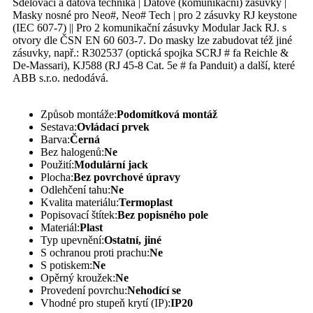
Sdělovací a datová technika | Datové (komunikační) zásuvky |
Masky nosné pro Neo#, Neo# Tech | pro 2 zásuvky RJ keystone
(IEC 607-7) || Pro 2 komunikační zásuvky Modular Jack RJ. s
otvory dle ČSN EN 60 603-7. Do masky lze zabudovat též jiné
zásuvky, např.: R302537 (optická spojka SCRJ # fa Reichle &
De-Massari), KJ588 (RJ 45-8 Cat. 5e # fa Panduit) a další, které
ABB s.r.o. nedodává.
Způsob montáže:
Podomítková montáž
Sestava:
Ovládací prvek
Barva:
Černá
Bez halogenů:
Ne
Použití:
Modulární jack
Plocha:
Bez povrchové úpravy
Odlehčení tahu:
Ne
Kvalita materiálu:
Termoplast
Popisovací štítek:
Bez popisného pole
Materiál:
Plast
Typ upevnění:
Ostatní, jiné
S ochranou proti prachu:
Ne
S potiskem:
Ne
Opěrný kroužek:
Ne
Provedení povrchu:
Nehodící se
Vhodné pro stupeň krytí (IP):
IP20