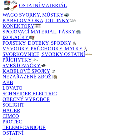
OSTATNÍ MATERIÁL
WAGO SVORKY, MŮSTKY
KABELOVÁ OKA, DUTINKY
KONEKTORY
SPOJOVACÍ MATERIÁL, PÁSKY
IZOLAČKY
POJISTKY, DOTEKY, SPODKY
VÝVODKY, PRŮCHODKY, MATKY
SVORKOVNICE, SVORKY OSTATNÍ
PŘÍCHYTKY
SMRŠŤOVAČKY
KABELOVÉ SPOJKY
NEZAŘAZENÉ ZBOŽÍ
ABB
LOVATO
SCHNEIDER ELECTRIC
OBECNÝ VÝROBCE
SOLIGHT
HAGER
CIMCO
PROTEC
TELEMECANIQUE
OSTATNÍ