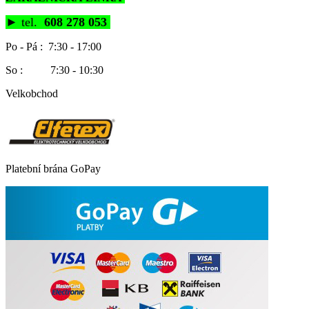
►
tel.
608 278 053
Po - Pá : 7:30 - 17:00
So : 7:30 - 10:30
Velkobchod
Platební brána GoPay