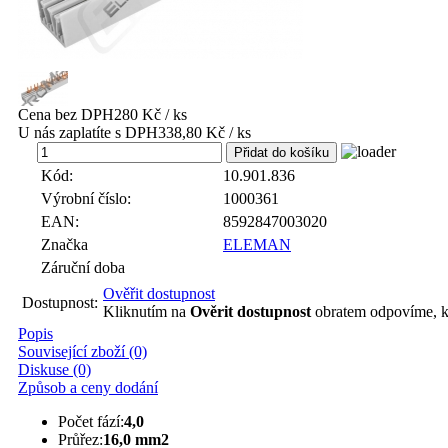
Cena bez DPH
280 Kč / ks
U nás zaplatíte s DPH
338,80 Kč / ks
ks
Kód:
10.901.836
Výrobní číslo:
1000361
EAN:
8592847003020
Značka
ELEMAN
Záruční doba
Ověřit dostupnost
Dostupnost:
Kliknutím na
Ověrit dostupnost
obratem odpovíme, k
Popis
Související zboží (0)
Diskuse (0)
Způsob a ceny dodání
Počet fází:
4,0
Průřez:
16,0 mm2