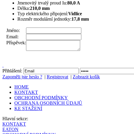
Jmenovitý trvalý proud Iu:
80,0 A
Délka:
210,0 mm
Typ elektrického připojení:
Vidlice
Rozměr modulární jednotky:
17,8 mm
Jméno:
Email:
Příspěvek:
Přihlášení:
Zapoměli jste heslo ?
|
Registrovat
|
Zobrazit košík
HOME
KONTAKT
OBCHODNÍ PODMÍNKY
OCHRANA OSOBNÍCH ÚDAJŮ
KE STAŽENÍ
Hlavní sekce:
KONTAKT
EATON