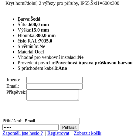
Kryt horní/dolní, 2 výřezy pro příruby, IP55,ŠxH=600x300
Barva:
Šedá
Šířka:
600,0 mm
Výška:
15,0 mm
Hloubka:
300,0 mm
číslo RAL:
7035,0
S větráním:
Ne
Materiál:
Ocel
Vhodné pro venkovní instalaci:
Ne
Provedení povrchu:
Povrchová úprava práškovou barvou
S průchodem kabelů:
Ano
Jméno:
Email:
Příspěvek:
Přihlášení:
Zapoměli jste heslo ?
|
Registrovat
|
Zobrazit košík