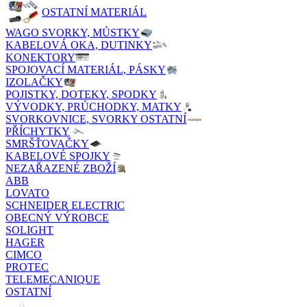
OSTATNÍ MATERIÁL
WAGO SVORKY, MŮSTKY
KABELOVÁ OKA, DUTINKY
KONEKTORY
SPOJOVACÍ MATERIÁL, PÁSKY
IZOLAČKY
POJISTKY, DOTEKY, SPODKY
VÝVODKY, PRŮCHODKY, MATKY
SVORKOVNICE, SVORKY OSTATNÍ
PŘÍCHYTKY
SMRŠŤOVAČKY
KABELOVÉ SPOJKY
NEZAŘAZENÉ ZBOŽÍ
ABB
LOVATO
SCHNEIDER ELECTRIC
OBECNÝ VÝROBCE
SOLIGHT
HAGER
CIMCO
PROTEC
TELEMECANIQUE
OSTATNÍ