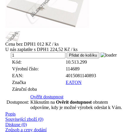
Cena bez DPH
1 012 Kč / ks
U nás zaplatíte s DPH
1 224,52 Kč / ks
ks
Kód:
10.513.299
Výrobní číslo:
114689
EAN:
4015081140893
Značka
EATON
Záruční doba
Ověřit dostupnost
Dostupnost:
Kliknutím na
Ověrit dostupnost
obratem
odpovíme, kdy je možné výrobek odeslat k Vám.
Popis
Související zboží (0)
Diskuse (0)
Způsob a ceny dodání