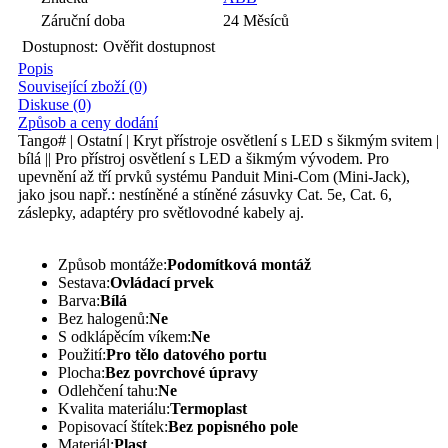
Záruční doba
24 Měsíců
Dostupnost:
Ověřit dostupnost
Popis
Související zboží (0)
Diskuse (0)
Způsob a ceny dodání
Tango# | Ostatní | Kryt přístroje osvětlení s LED s šikmým svitem |
bílá || Pro přístroj osvětlení s LED a šikmým vývodem. Pro
upevnění až tří prvků systému Panduit Mini-Com (Mini-Jack),
jako jsou např.: nestíněné a stíněné zásuvky Cat. 5e, Cat. 6,
záslepky, adaptéry pro světlovodné kabely aj.
Způsob montáže:
Podomítková montáž
Sestava:
Ovládací prvek
Barva:
Bílá
Bez halogenů:
Ne
S odklápěcím víkem:
Ne
Použití:
Pro tělo datového portu
Plocha:
Bez povrchové úpravy
Odlehčení tahu:
Ne
Kvalita materiálu:
Termoplast
Popisovací štítek:
Bez popisného pole
Materiál:
Plast