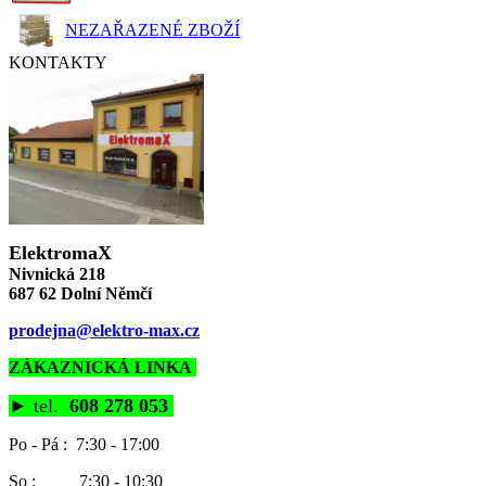
NEZAŘAZENÉ ZBOŽÍ
KONTAKTY
ElektromaX
Nivnická 218
687 62 Dolní Němčí
prodejna@elektro-max.cz
ZÁKAZNICKÁ LINKA
►
tel.
608 278 053
Po - Pá : 7:30 - 17:00
So : 7:30 - 10:30