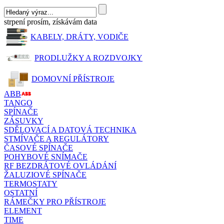
strpení prosím, získávám data
KABELY, DRÁTY, VODIČE
PRODLUŽKY A ROZDVOJKY
DOMOVNÍ PŘÍSTROJE
ABB
TANGO
SPÍNAČE
ZÁSUVKY
SDĚLOVACÍ A DATOVÁ TECHNIKA
STMÍVAČE A REGULÁTORY
ČASOVÉ SPÍNAČE
POHYBOVÉ SNÍMAČE
RF BEZDRÁTOVÉ OVLÁDÁNÍ
ŽALUZIOVÉ SPÍNAČE
TERMOSTATY
OSTATNÍ
RÁMEČKY PRO PŘÍSTROJE
ELEMENT
TIME