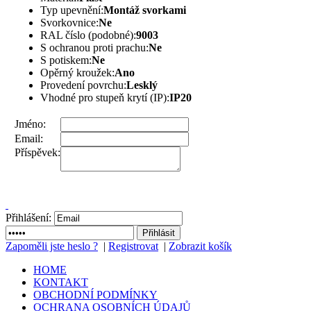
Typ upevnění:
Montáž svorkami
Svorkovnice:
Ne
RAL číslo (podobné):
9003
S ochranou proti prachu:
Ne
S potiskem:
Ne
Opěrný kroužek:
Ano
Provedení povrchu:
Lesklý
Vhodné pro stupeň krytí (IP):
IP20
Jméno:
Email:
Příspěvek:
Přihlášení:
Zapoměli jste heslo ?
|
Registrovat
|
Zobrazit košík
HOME
KONTAKT
OBCHODNÍ PODMÍNKY
OCHRANA OSOBNÍCH ÚDAJŮ