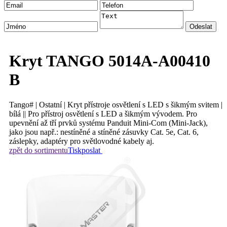
Kryt TANGO 5014A-A00410
B
Tango# | Ostatní | Kryt přístroje osvětlení s LED s šikmým svitem |
bílá || Pro přístroj osvětlení s LED a šikmým vývodem. Pro
upevnění až tří prvků systému Panduit Mini-Com (Mini-Jack),
jako jsou např.: nestíněné a stíněné zásuvky Cat. 5e, Cat. 6,
záslepky, adaptéry pro světlovodné kabely aj.
zpět do sortimentu
Tisk
poslat