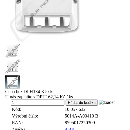
Cena bez DPH
134 Kč / ks
U nás zaplatíte s DPH
162,14 Kč / ks
ks
Kód:
10.057.632
Výrobní číslo:
5014A-A00410 B
EAN:
8595017250309
Značka
ABB