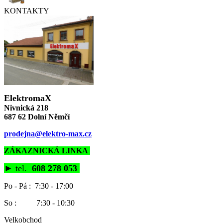
KONTAKTY
ElektromaX
Nivnická 218
687 62 Dolní Němčí
prodejna@elektro-max.cz
ZÁKAZNICKÁ LINKA
►
tel.
608 278 053
Po - Pá : 7:30 - 17:00
So : 7:30 - 10:30
Velkobchod