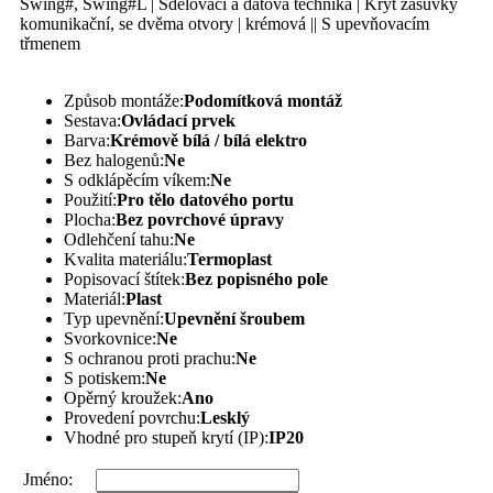
Swing#, Swing#L | Sdělovací a datová technika | Kryt zásuvky
komunikační, se dvěma otvory | krémová || S upevňovacím
třmenem
Způsob montáže:
Podomítková montáž
Sestava:
Ovládací prvek
Barva:
Krémově bílá / bílá elektro
Bez halogenů:
Ne
S odklápěcím víkem:
Ne
Použití:
Pro tělo datového portu
Plocha:
Bez povrchové úpravy
Odlehčení tahu:
Ne
Kvalita materiálu:
Termoplast
Popisovací štítek:
Bez popisného pole
Materiál:
Plast
Typ upevnění:
Upevnění šroubem
Svorkovnice:
Ne
S ochranou proti prachu:
Ne
S potiskem:
Ne
Opěrný kroužek:
Ano
Provedení povrchu:
Lesklý
Vhodné pro stupeň krytí (IP):
IP20
Jméno: