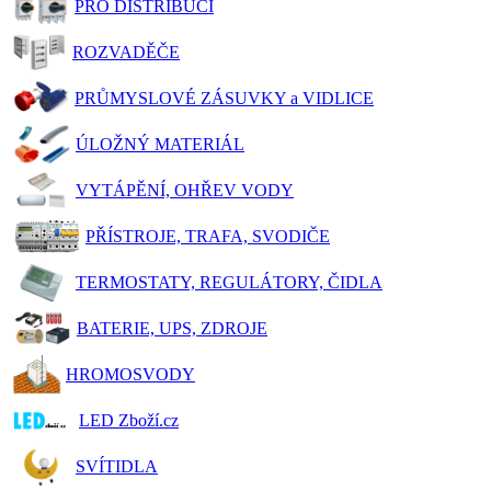
PRO DISTRIBUCI
ROZVADĚČE
PRŮMYSLOVÉ ZÁSUVKY a VIDLICE
ÚLOŽNÝ MATERIÁL
VYTÁPĚNÍ, OHŘEV VODY
PŘÍSTROJE, TRAFA, SVODIČE
TERMOSTATY, REGULÁTORY, ČIDLA
BATERIE, UPS, ZDROJE
HROMOSVODY
LED Zboží.cz
SVÍTIDLA