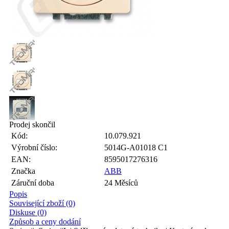
Prodej skončil
Kód:
10.079.921
Výrobní číslo:
5014G-A01018 C1
EAN:
8595017276316
Značka
ABB
Záruční doba
24 Měsíců
Popis
Související zboží (0)
Diskuse (0)
Způsob a ceny dodání