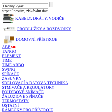
strpení prosím, získávám data
KABELY, DRÁTY, VODIČE
PRODLUŽKY A ROZDVOJKY
DOMOVNÍ PŘÍSTROJE
ABB
TANGO
ELEMENT
TIME
TIME ARBO
SWING
SPÍNAČE
ZÁSUVKY
SDĚLOVACÍ A DATOVÁ TECHNIKA
STMÍVAČE A REGULÁTORY
POHYBOVÉ SNÍMAČE
ŽALUZIOVÉ SPÍNAČE
TERMOSTATY
OSTATNÍ
RÁMEČKY PRO PŘÍSTROJE