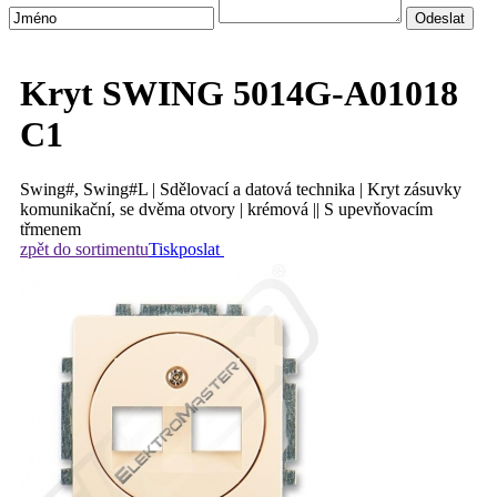
Kryt SWING 5014G-A01018
C1
Swing#, Swing#L | Sdělovací a datová technika | Kryt zásuvky
komunikační, se dvěma otvory | krémová || S upevňovacím
třmenem
zpět do sortimentu
Tisk
poslat