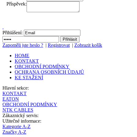
Příspěvek:
Přihlášení:
Zapoměli jste heslo ?
|
Registrovat
|
Zobrazit košík
HOME
KONTAKT
OBCHODNÍ PODMÍNKY
OCHRANA OSOBNÍCH ÚDAJŮ
KE STAŽENÍ
Hlavní sekce:
KONTAKT
EATON
OBCHODNÍ PODMÍNKY
NTK CABLES
Zákaznický servis:
Užitečné informace:
Kategorie A-Z
Značky A-Z