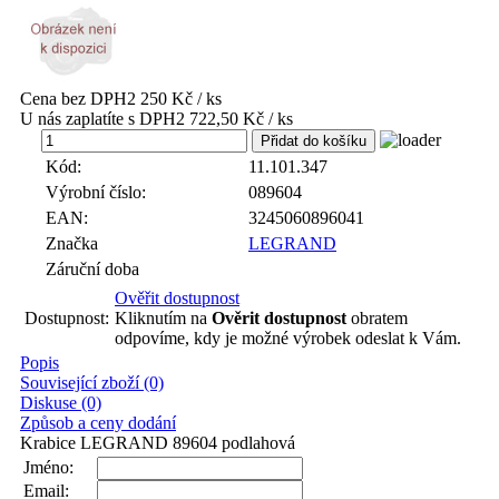
Cena bez DPH
2 250 Kč / ks
U nás zaplatíte s DPH
2 722,50 Kč / ks
ks
Kód:
11.101.347
Výrobní číslo:
089604
EAN:
3245060896041
Značka
LEGRAND
Záruční doba
Ověřit dostupnost
Dostupnost:
Kliknutím na
Ověrit dostupnost
obratem
odpovíme, kdy je možné výrobek odeslat k Vám.
Popis
Související zboží (0)
Diskuse (0)
Způsob a ceny dodání
Krabice LEGRAND 89604 podlahová
Jméno:
Email: