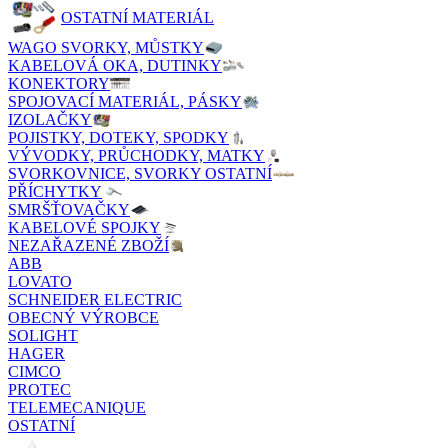
OSTATNÍ MATERIÁL
WAGO SVORKY, MŮSTKY
KABELOVÁ OKA, DUTINKY
KONEKTORY
SPOJOVACÍ MATERIÁL, PÁSKY
IZOLAČKY
POJISTKY, DOTEKY, SPODKY
VÝVODKY, PRŮCHODKY, MATKY
SVORKOVNICE, SVORKY OSTATNÍ
PŘÍCHYTKY
SMRŠŤOVAČKY
KABELOVÉ SPOJKY
NEZAŘAZENÉ ZBOŽÍ
ABB
LOVATO
SCHNEIDER ELECTRIC
OBECNÝ VÝROBCE
SOLIGHT
HAGER
CIMCO
PROTEC
TELEMECANIQUE
OSTATNÍ