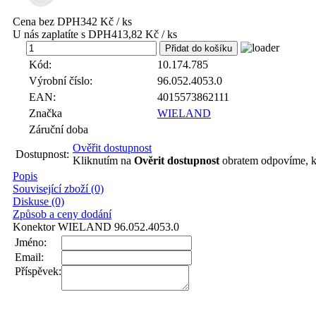
Cena bez DPH
342 Kč / ks
U nás zaplatíte s DPH
413,82 Kč / ks
ks
Kód:
10.174.785
Výrobní číslo:
96.052.4053.0
EAN:
4015573862111
Značka
WIELAND
Záruční doba
Ověřit dostupnost
Dostupnost:
Kliknutím na
Ověrit dostupnost
obratem odpovíme, k
Popis
Související zboží (0)
Diskuse (0)
Způsob a ceny dodání
Konektor WIELAND 96.052.4053.0
Jméno:
Email:
Příspěvek: