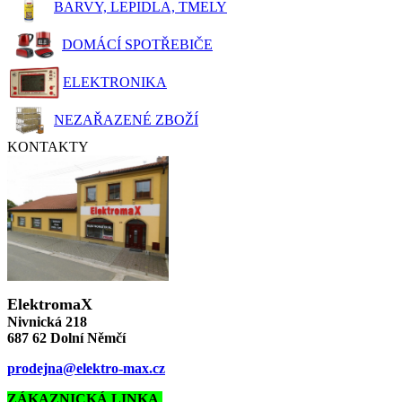
BARVY, LEPIDLA, TMELY
DOMÁCÍ SPOTŘEBIČE
ELEKTRONIKA
NEZAŘAZENÉ ZBOŽÍ
KONTAKTY
ElektromaX
Nivnická 218
687 62 Dolní Němčí
prodejna@elektro-max.cz
ZÁKAZNICKÁ LINKA