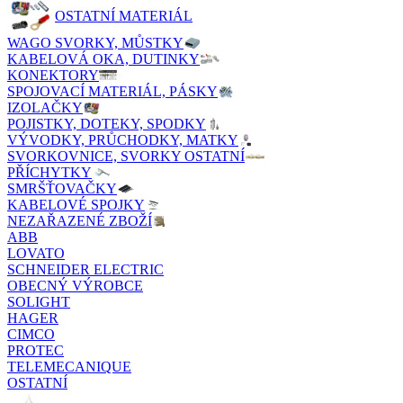
OSTATNÍ MATERIÁL
WAGO SVORKY, MŮSTKY
KABELOVÁ OKA, DUTINKY
KONEKTORY
SPOJOVACÍ MATERIÁL, PÁSKY
IZOLAČKY
POJISTKY, DOTEKY, SPODKY
VÝVODKY, PRŮCHODKY, MATKY
SVORKOVNICE, SVORKY OSTATNÍ
PŘÍCHYTKY
SMRŠŤOVAČKY
KABELOVÉ SPOJKY
NEZAŘAZENÉ ZBOŽÍ
ABB
LOVATO
SCHNEIDER ELECTRIC
OBECNÝ VÝROBCE
SOLIGHT
HAGER
CIMCO
PROTEC
TELEMECANIQUE
OSTATNÍ