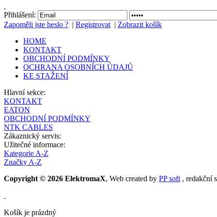
Přihlášení:
Zapoměli jste heslo ?
|
Registrovat
|
Zobrazit košík
HOME
KONTAKT
OBCHODNÍ PODMÍNKY
OCHRANA OSOBNÍCH ÚDAJŮ
KE STAŽENÍ
Hlavní sekce:
KONTAKT
EATON
OBCHODNÍ PODMÍNKY
NTK CABLES
Zákaznický servis:
Užitečné informace:
Kategorie A-Z
Značky A-Z
Copyright © 2026 ElektromaX
, Web created by
PP soft
, redakční 
Košík je prázdný