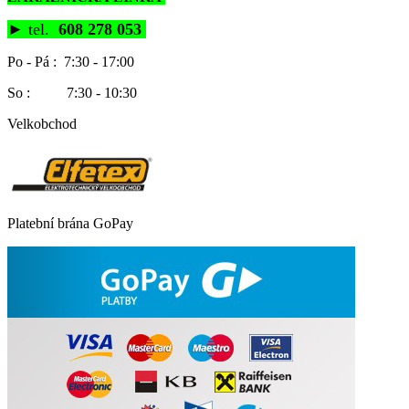
►
tel.
608 278 053
Po - Pá : 7:30 - 17:00
So : 7:30 - 10:30
Velkobchod
Platební brána GoPay