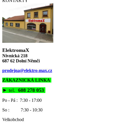
KONTAKTY
ElektromaX
Nivnická 218
687 62 Dolní Němčí
prodejna@elektro-max.cz
ZÁKAZNICKÁ LINKA
►
tel.
608 278 053
Po - Pá : 7:30 - 17:00
So : 7:30 - 10:30
Velkobchod