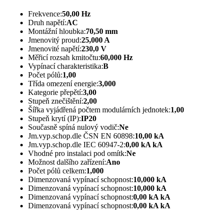
Frekvence:
50,00 Hz
Druh napětí:
AC
Montážní hloubka:
70,50 mm
Jmenovitý proud:
25,000 A
Jmenovité napětí:
230,0 V
Měřicí rozsah kmitočtu:
60,000 Hz
Vypínací charakteristika:
B
Počet pólů:
1,00
Třída omezení energie:
3,000
Kategorie přepětí:
3,00
Stupeň znečištění:
2,00
Šířka vyjádřená počtem modulárních jednotek:
1,00
Stupeň krytí (IP):
IP20
Současně spíná nulový vodič:
Ne
Jm.vyp.schop.dle ČSN EN 60898:
10,00 kA
Jm.vyp.schop.dle IEC 60947-2:
0,00 kA kA
Vhodné pro instalaci pod omítk:
Ne
Možnost dalšího zařízení:
Ano
Počet pólů celkem:
1,000
Dimenzovaná vypínací schopnost:
10,000 kA
Dimenzovaná vypínací schopnost:
10,000 kA
Dimenzovaná vypínací schopnost:
0,00 kA kA
Dimenzovaná vypínací schopnost:
0,00 kA kA