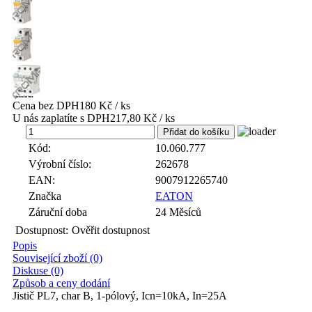
Cena bez DPH
180 Kč / ks
U nás zaplatíte s DPH
217,80 Kč / ks
ks
Kód:
10.060.777
Výrobní číslo:
262678
EAN:
9007912265740
Značka
EATON
Záruční doba
24 Měsíců
Dostupnost:
Ověřit dostupnost
Popis
Související zboží (0)
Diskuse (0)
Způsob a ceny dodání
Jistič PL7, char B, 1-pólový, Icn=10kA, In=25A