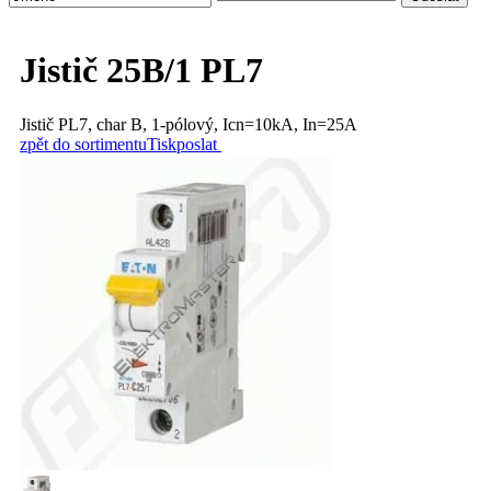
Jistič 25B/1 PL7
Jistič PL7, char B, 1-pólový, Icn=10kA, In=25A
zpět do sortimentu
Tisk
poslat