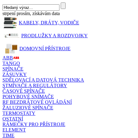
strpení prosím, získávám data
KABELY, DRÁTY, VODIČE
PRODLUŽKY A ROZDVOJKY
DOMOVNÍ PŘÍSTROJE
ABB
TANGO
SPÍNAČE
ZÁSUVKY
SDĚLOVACÍ A DATOVÁ TECHNIKA
STMÍVAČE A REGULÁTORY
ČASOVÉ SPÍNAČE
POHYBOVÉ SNÍMAČE
RF BEZDRÁTOVÉ OVLÁDÁNÍ
ŽALUZIOVÉ SPÍNAČE
TERMOSTATY
OSTATNÍ
RÁMEČKY PRO PŘÍSTROJE
ELEMENT
TIME