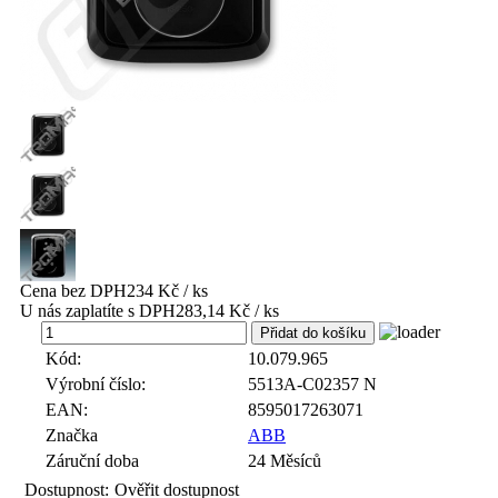
Cena bez DPH
234 Kč / ks
U nás zaplatíte s DPH
283,14 Kč / ks
ks
Kód:
10.079.965
Výrobní číslo:
5513A-C02357 N
EAN:
8595017263071
Značka
ABB
Záruční doba
24 Měsíců
Dostupnost:
Ověřit dostupnost