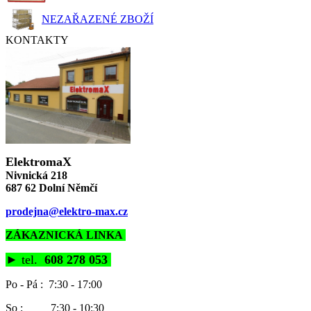
NEZAŘAZENÉ ZBOŽÍ
KONTAKTY
ElektromaX
Nivnická 218
687 62 Dolní Němčí
prodejna@elektro-max.cz
ZÁKAZNICKÁ LINKA
►
tel.
608 278 053
Po - Pá : 7:30 - 17:00
So : 7:30 - 10:30