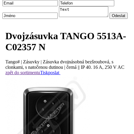
Dvojzásuvka TANGO 5513A-
C02357 N
Tango# | Zásuvky | Zásuvka dvojnásobná bezšroubová, s
clonkami, s natočenou dutinou | černá || IP 40. 16 A, 250 V AC
zpět do sortimentu
Tisk
poslat