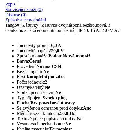
Popis
Související zboží (0)
Diskuse (0)
Způsob a ceny dodání
Tango# | Zásuvky | Zásuvka dvojnásobná bezšroubová, s
clonkami, s natočenou dutinou | černá || IP 40. 16 A, 250 V AC
Jmenovitý proud:
16,0 A
Jmenovité napětí:
250,0 V
Způsob montáže:
Podomítková montáž
Barva:
Černá
Provedení:
Norma CSN
Bez halogenů:
Ne
Kryt:
Kompletní pouzdro
Počet jednotek:
2
Uzamykatelný:
Ne
S odklápěcím víkem:
Ne
Typ připojení:
Svorka plug
Plocha:
Bez povrchové úpravy
Se zvýšenou ochranou proti dotyku:
Ano
Měřicí rozsah kmitočtu:
50,0 Hz
Textové pole / popisovací oblast:
Ne
Vysunovací mechanismus:
Ne
Kvalita materiálu:
Termoplast