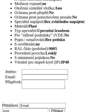
Možnost vypnutí:
ne
Otočená centrální vložka:
Ano
Ochrana proti přepětí:
Ne
Ochrana proti poruchovému proudu:
Ne
Speciální napájení:
Bez zvláštního napájení
Materiál:
Plast
Typ upevnění:
Upevnění šroubem
Pro "ztížené podmínky" (VDE:
Ne
Popis / označování:
Bez potisku
S osvětlením:
ne
RAL číslo (podobné):
9005
Provedení povrchu:
Lesklý
S miniaturní pojistkou:
Ne
Vhodné pro stupeň krytí (IP):
IP40
Jméno:
Email:
Příspěvek:
Přihlášení: