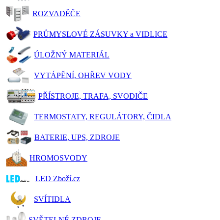
ROZVADĚČE
PRŮMYSLOVÉ ZÁSUVKY a VIDLICE
ÚLOŽNÝ MATERIÁL
VYTÁPĚNÍ, OHŘEV VODY
PŘÍSTROJE, TRAFA, SVODIČE
TERMOSTATY, REGULÁTORY, ČIDLA
BATERIE, UPS, ZDROJE
HROMOSVODY
LED Zboží.cz
SVÍTIDLA
SVĚTELNÉ ZDROJE