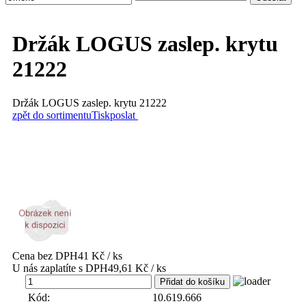
Držák LOGUS zaslep. krytu
21222
Držák LOGUS zaslep. krytu 21222
zpět do sortimentu
Tisk
poslat
Cena bez DPH
41 Kč / ks
U nás zaplatíte s DPH
49,61 Kč / ks
ks
Kód:
10.619.666