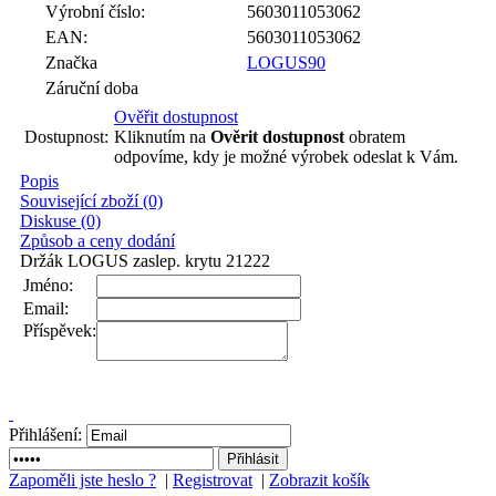
Výrobní číslo:
5603011053062
EAN:
5603011053062
Značka
LOGUS90
Záruční doba
Ověřit dostupnost
Dostupnost:
Kliknutím na
Ověrit dostupnost
obratem
odpovíme, kdy je možné výrobek odeslat k Vám.
Popis
Související zboží (0)
Diskuse (0)
Způsob a ceny dodání
Držák LOGUS zaslep. krytu 21222
Jméno:
Email:
Příspěvek:
Přihlášení:
Zapoměli jste heslo ?
|
Registrovat
|
Zobrazit košík