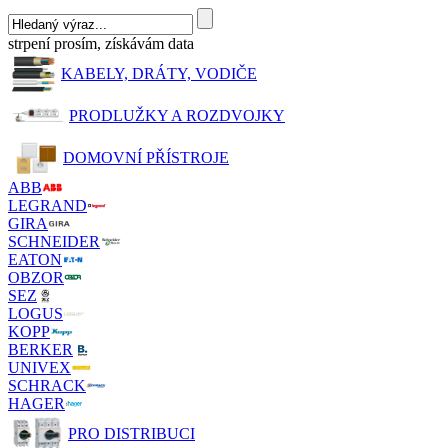
strpení prosím, získávám data
KABELY, DRÁTY, VODIČE
PRODLUŽKY A ROZDVOJKY
DOMOVNÍ PŘÍSTROJE
ABB
LEGRAND
GIRA
SCHNEIDER
EATON
OBZOR
SEZ
LOGUS
KOPP
BERKER
UNIVEX
SCHRACK
HAGER
PRO DISTRIBUCI