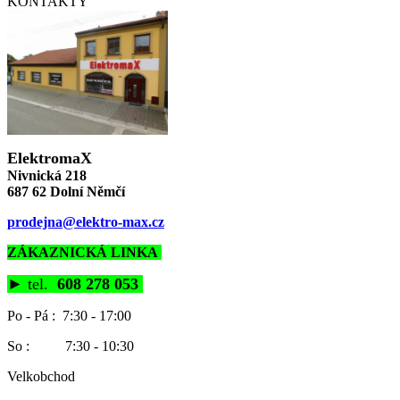
KONTAKTY
ElektromaX
Nivnická 218
687 62 Dolní Němčí
prodejna@elektro-max.cz
ZÁKAZNICKÁ LINKA
►
tel.
608 278 053
Po - Pá : 7:30 - 17:00
So : 7:30 - 10:30
Velkobchod