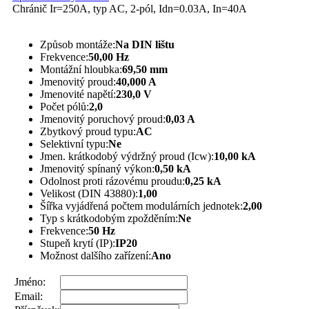
Chránič Ir=250A, typ AC, 2-pól, Idn=0.03A, In=40A
Způsob montáže:
Na DIN lištu
Frekvence:
50,00 Hz
Montážní hloubka:
69,50 mm
Jmenovitý proud:
40,000 A
Jmenovité napětí:
230,0 V
Počet pólů:
2,0
Jmenovitý poruchový proud:
0,03 A
Zbytkový proud typu:
AC
Selektivní typu:
Ne
Jmen. krátkodobý výdržný proud (Icw):
10,00 kA
Jmenovitý spínaný výkon:
0,50 kA
Odolnost proti rázovému proudu:
0,25 kA
Velikost (DIN 43880):
1,00
Šířka vyjádřená počtem modulárních jednotek:
2,00
Typ s krátkodobým zpožděním:
Ne
Frekvence:
50 Hz
Stupeň krytí (IP):
IP20
Možnost dalšího zařízení:
Ano
Jméno:
Email: