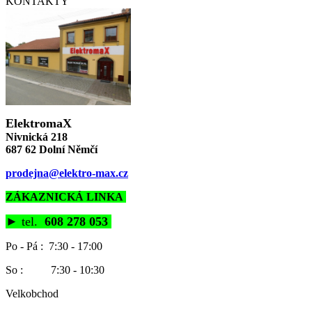
KONTAKTY
ElektromaX
Nivnická 218
687 62 Dolní Němčí
prodejna@elektro-max.cz
ZÁKAZNICKÁ LINKA
►
tel.
608 278 053
Po - Pá : 7:30 - 17:00
So : 7:30 - 10:30
Velkobchod