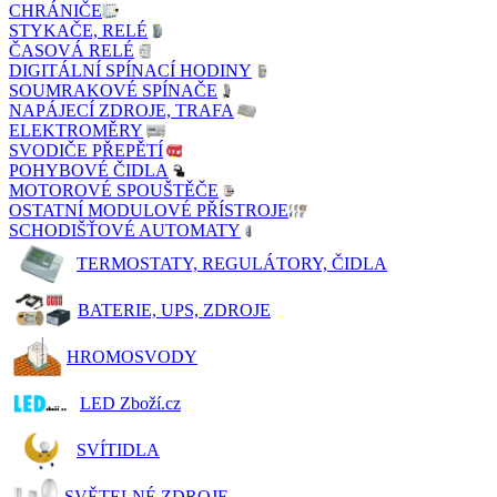
CHRÁNIČE
STYKAČE, RELÉ
ČASOVÁ RELÉ
DIGITÁLNÍ SPÍNACÍ HODINY
SOUMRAKOVÉ SPÍNAČE
NAPÁJECÍ ZDROJE, TRAFA
ELEKTROMĚRY
SVODIČE PŘEPĚTÍ
POHYBOVÉ ČIDLA
MOTOROVÉ SPOUŠTĚČE
OSTATNÍ MODULOVÉ PŘÍSTROJE
SCHODIŠŤOVÉ AUTOMATY
TERMOSTATY, REGULÁTORY, ČIDLA
BATERIE, UPS, ZDROJE
HROMOSVODY
LED Zboží.cz
SVÍTIDLA
SVĚTELNÉ ZDROJE