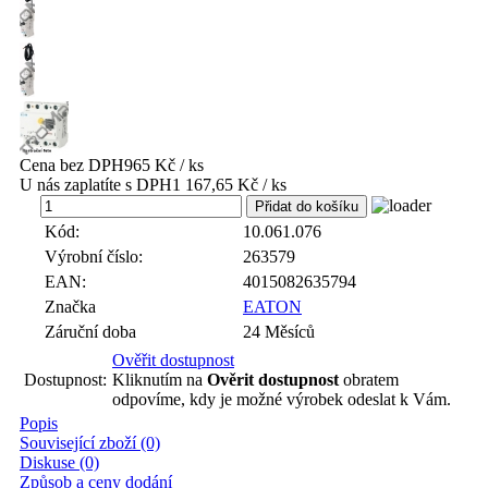
Cena bez DPH
965 Kč / ks
U nás zaplatíte s DPH
1 167,65 Kč / ks
ks
Kód:
10.061.076
Výrobní číslo:
263579
EAN:
4015082635794
Značka
EATON
Záruční doba
24 Měsíců
Ověřit dostupnost
Dostupnost:
Kliknutím na
Ověrit dostupnost
obratem
odpovíme, kdy je možné výrobek odeslat k Vám.
Popis
Související zboží (0)
Diskuse (0)
Způsob a ceny dodání