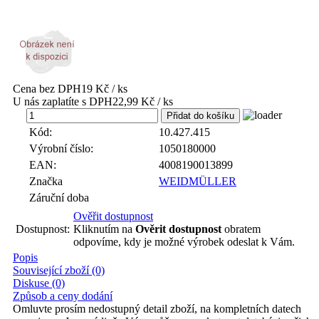
Cena bez DPH
19 Kč / ks
U nás zaplatíte s DPH
22,99 Kč / ks
ks
Kód:
10.427.415
Výrobní číslo:
1050180000
EAN:
4008190013899
Značka
WEIDMÜLLER
Záruční doba
Ověřit dostupnost
Dostupnost:
Kliknutím na
Ověrit dostupnost
obratem
odpovíme, kdy je možné výrobek odeslat k Vám.
Popis
Související zboží (0)
Diskuse (0)
Způsob a ceny dodání
Omluvte prosím nedostupný detail zboží, na kompletních datech