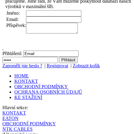
pracujeme. Jsme rádi, že Vám můžeme poskytnout databázi našich
výrobků v maximální šíři.
Jméno:
Email:
Příspěvek:
Přihlášení:
Zapoměli jste heslo ?
|
Registrovat
|
Zobrazit košík
HOME
KONTAKT
OBCHODNÍ PODMÍNKY
OCHRANA OSOBNÍCH ÚDAJŮ
KE STAŽENÍ
Hlavní sekce:
KONTAKT
EATON
OBCHODNÍ PODMÍNKY
NTK CABLES