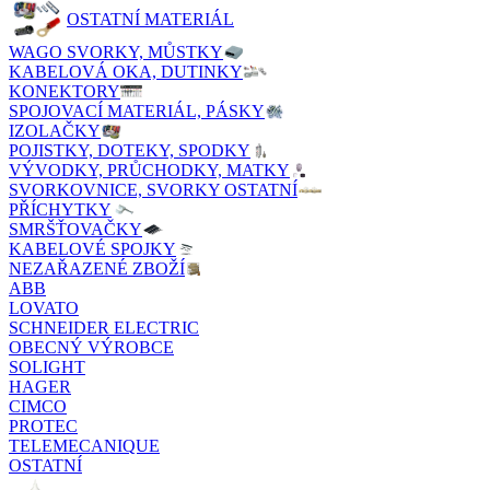
OSTATNÍ MATERIÁL
WAGO SVORKY, MŮSTKY
KABELOVÁ OKA, DUTINKY
KONEKTORY
SPOJOVACÍ MATERIÁL, PÁSKY
IZOLAČKY
POJISTKY, DOTEKY, SPODKY
VÝVODKY, PRŮCHODKY, MATKY
SVORKOVNICE, SVORKY OSTATNÍ
PŘÍCHYTKY
SMRŠŤOVAČKY
KABELOVÉ SPOJKY
NEZAŘAZENÉ ZBOŽÍ
ABB
LOVATO
SCHNEIDER ELECTRIC
OBECNÝ VÝROBCE
SOLIGHT
HAGER
CIMCO
PROTEC
TELEMECANIQUE
OSTATNÍ